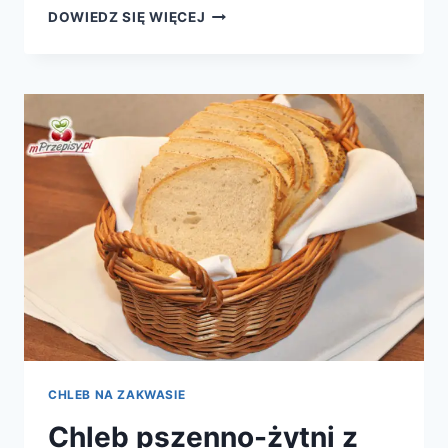
PIERŚ
DOWIEDZ SIĘ WIĘCEJ
GĘSI
Z
DYNIĄ
I
PESTKAMI
CHLEB NA ZAKWASIE
Chleb pszenno-żytni z