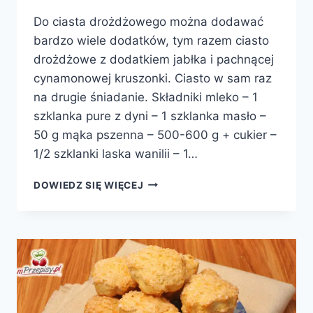
Do ciasta drożdżowego można dodawać
bardzo wiele dodatków, tym razem ciasto
drożdżowe z dodatkiem jabłka i pachnącej
cynamonowej kruszonki. Ciasto w sam raz
na drugie śniadanie. Składniki mleko – 1
szklanka pure z dyni – 1 szklanka masło –
50 g mąka pszenna – 500-600 g + cukier –
1/2 szklanki laska wanilii – 1…
CIASTO
DOWIEDZ SIĘ WIĘCEJ
DYNIOWE,
DROŻDŻOWE
Z
JABŁKAMI
I
KRUSZONKĄ
CYNAMONOWĄ