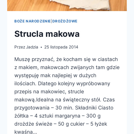
BOŻE NARODZENIE
|
DROŻDŻOWE
Strucla makowa
Przez
Jadzia
25 listopada 2014
Muszę przyznać, że kocham się w ciastach
z makiem, makowcach zwijanych tam gdzie
występuję mak najlepiej w dużych
ilościach. Dlatego kolejny wypróbowany
przepis na makowiec, strucle
makową.Idealna na świąteczny stół. Czas
przygotowania – 30 min. Składniki Ciasto
żółtka – 4 sztuki margaryna – 300 g
drożdże świeże – 50 g cukier – 5 łyżek
kwaśna…