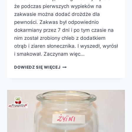
że podczas pierwszych wypieków na
zakwasie można dodać drożdże dla
pewności. Zakwas był odpowiednio
dokarmiany przez 7 dni i po tym czasie na
nim został zrobiony chleb z dodatkiem
otrąb i ziaren słonecznika. I wyszedł, wyrósł
i smakował. Zaczynam więc…
CHLEB
DOWIEDZ SIĘ WIĘCEJ
RAZOWY
NA
ZAKWASIE
PSZENNYM