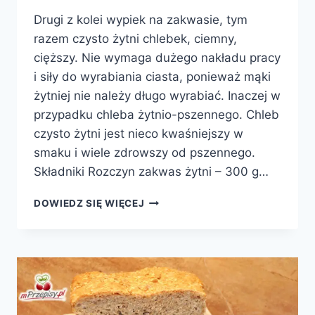
Drugi z kolei wypiek na zakwasie, tym
razem czysto żytni chlebek, ciemny,
cięższy. Nie wymaga dużego nakładu pracy
i siły do wyrabiania ciasta, ponieważ mąki
żytniej nie należy długo wyrabiać. Inaczej w
przypadku chleba żytnio-pszennego. Chleb
czysto żytni jest nieco kwaśniejszy w
smaku i wiele zdrowszy od pszennego.
Składniki Rozczyn zakwas żytni – 300 g…
CHLEB
DOWIEDZ SIĘ WIĘCEJ
ŻYTNI
NA
ZAKWASIE