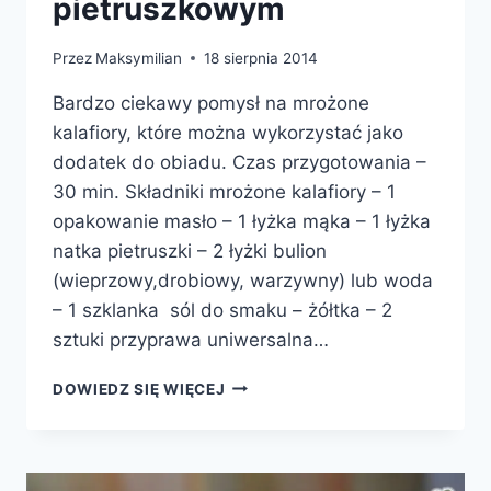
pietruszkowym
Przez
Maksymilian
18 sierpnia 2014
Bardzo ciekawy pomysł na mrożone
kalafiory, które można wykorzystać jako
dodatek do obiadu. Czas przygotowania –
30 min. Składniki mrożone kalafiory – 1
opakowanie masło – 1 łyżka mąka – 1 łyżka
natka pietruszki – 2 łyżki bulion
(wieprzowy,drobiowy, warzywny) lub woda
– 1 szklanka sól do smaku – żółtka – 2
sztuki przyprawa uniwersalna…
KALAFIOR
DOWIEDZ SIĘ WIĘCEJ
MROŻONY
W
SOSIE
PIETRUSZKOWYM