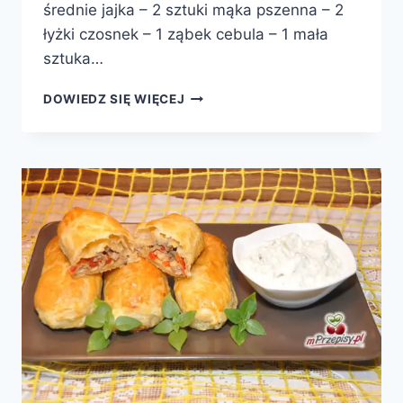
średnie jajka – 2 sztuki mąka pszenna – 2
łyżki czosnek – 1 ząbek cebula – 1 mała
sztuka…
PLACKI
DOWIEDZ SIĘ WIĘCEJ
ZIEMNIACZANE
Z
CUKINIĄ