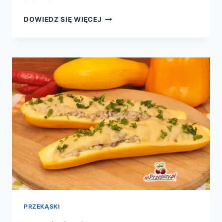
PLACKI
DOWIEDZ SIĘ WIĘCEJ
Z
KURCZAKIEM
PRZEKĄSKI