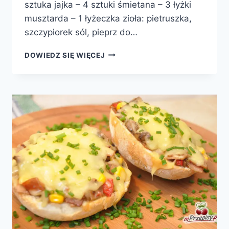
sztuka jajka – 4 sztuki śmietana – 3 łyżki
musztarda – 1 łyżeczka zioła: pietruszka,
szczypiorek sól, pieprz do…
ŚLEDZIE
DOWIEDZ SIĘ WIĘCEJ
Z
GROSZKIEM