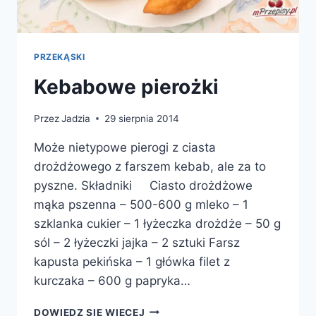
PRZEKĄSKI
Kebabowe pierożki
Przez
Jadzia
29 sierpnia 2014
Może nietypowe pierogi z ciasta
drożdżowego z farszem kebab, ale za to
pyszne. Składniki Ciasto drożdżowe
mąka pszenna – 500-600 g mleko – 1
szklanka cukier – 1 łyżeczka drożdże – 50 g
sól – 2 łyżeczki jajka – 2 sztuki Farsz
kapusta pekińska – 1 główka filet z
kurczaka – 600 g papryka…
KEBABOWE
DOWIEDZ SIĘ WIĘCEJ