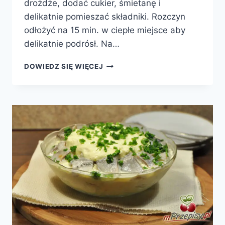
drożdże, dodać cukier, śmietanę i
delikatnie pomieszać składniki. Rozczyn
odłożyć na 15 min. w ciepłe miejsce aby
delikatnie podrósł. Na…
PASZTECIKI
DOWIEDZ SIĘ WIĘCEJ
DROŻDŻOWE