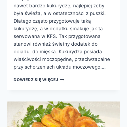
nawet bardzo kukurydzę, najlepiej żeby
była świeża, a w ostateczności z puszki.
Dlatego często przygotowuje taką
kukurydzę, a w dodatku smakuje jak ta
serwowana w KFS. Tak przygotowana
stanowi również świetny dodatek do
obiadu, do mięska. Kukurydza posiada
właściwości moczopędne, przeciwzapalne
przy schorzeniach układu moczowego….
KUKURYDZA
DOWIEDZ SIĘ WIĘCEJ
JAK
Z
KFC