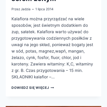
Przez
Jadzia
1 lipca 2014
Kalafiora można przyrządzać na wiele
sposobów, jest świetnym dodatkiem do
zup, sałatek. Kalafiora warto używać do
przygotowywania codziennych posiłków z
uwagi na jego skład, ponieważ bogaty jest
w sód, potas, magnez,wapń, mangan,
żelazo, cynk, fosfor, fluor, chlor, jod i
karoteny. Zawiera witaminy: K,C, witaminy
z gr. B. Czas przygotowania – 15 min.
SKŁADNIKI kalafior –…
KALAFIOR
DOWIEDZ SIĘ WIĘCEJ
ZAPIEKANY
Z
SEREM
ŻÓŁTYM