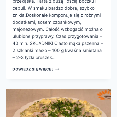
przekąska. Tarta z dużą ilością boczku i
cebuli. W smaku bardzo dobra, szybko
znikła.Doskonale komponuje się z rożnymi
dodatkami, sosem czosnkowym,
majonezowym. Całość wzbogacić można o
ulubione przyprawy. Czas przygotowania –
40 min. SKŁADNIKI Ciasto mąka pszenna –
2 szklanki masło – 100 g kwaśna śmietana
– 2-3 łyżki proszek…
TARTA
DOWIEDZ SIĘ WIĘCEJ
Z
CEBULA
I
BOCZKIEM