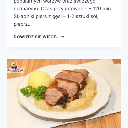
popularnych warzyw oraz świeżego
rozmarynu. Czas przygotowanie – 120 min.
Składniki pierś z gęsi – 1-2 sztuki sól,
pieprz…
PIERŚ
DOWIEDZ SIĘ WIĘCEJ
Z
GĘSI
Z
WARZYWAMI
I
ROZMARYNEM