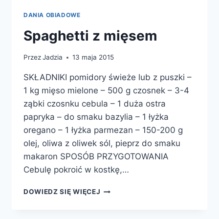
DANIA OBIADOWE
Spaghetti z mięsem
Przez
Jadzia
13 maja 2015
SKŁADNIKI pomidory świeże lub z puszki –
1 kg mięso mielone – 500 g czosnek – 3-4
ząbki czosnku cebula – 1 duża ostra
papryka – do smaku bazylia – 1 łyżka
oregano – 1 łyżka parmezan – 150-200 g
olej, oliwa z oliwek sól, pieprz do smaku
makaron SPOSÓB PRZYGOTOWANIA
Cebulę pokroić w kostkę,…
SPAGHETTI
DOWIEDZ SIĘ WIĘCEJ
Z
MIĘSEM