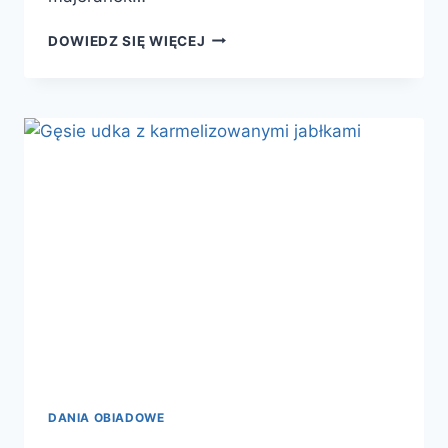
PIERŚ
DOWIEDZ SIĘ WIĘCEJ
Z
GĘSI
Z
ZASMAŻANĄ
KAPUSTĄ
KISZONĄ
DANIA OBIADOWE