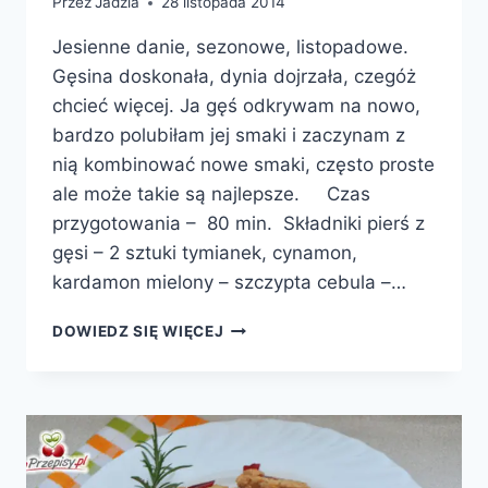
Przez
Jadzia
28 listopada 2014
Jesienne danie, sezonowe, listopadowe.
Gęsina doskonała, dynia dojrzała, czegóż
chcieć więcej. Ja gęś odkrywam na nowo,
bardzo polubiłam jej smaki i zaczynam z
nią kombinować nowe smaki, często proste
ale może takie są najlepsze. Czas
przygotowania – 80 min. Składniki pierś z
gęsi – 2 sztuki tymianek, cynamon,
kardamon mielony – szczypta cebula –…
PIERŚ
DOWIEDZ SIĘ WIĘCEJ
GĘSI
Z
DYNIĄ
I
PESTKAMI