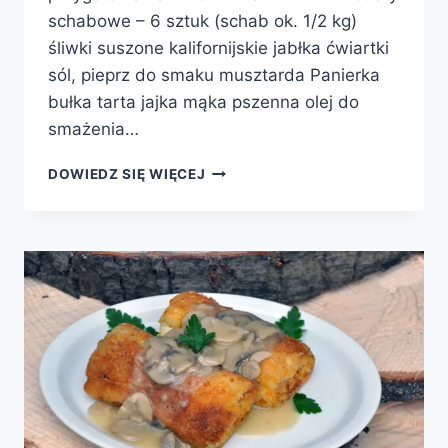
schabowe – 6 sztuk (schab ok. 1/2 kg)
śliwki suszone kalifornijskie jabłka ćwiartki
sól, pieprz do smaku musztarda Panierka
bułka tarta jajka mąka pszenna olej do
smażenia…
ROLADKI
DOWIEDZ SIĘ WIĘCEJ
WIEPRZOWE
ZE
ŚLIWKAMI