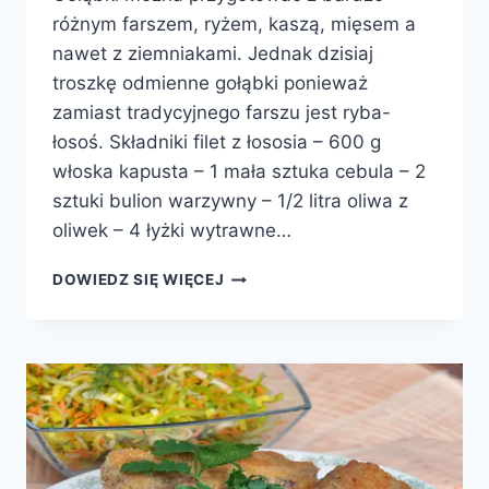
różnym farszem, ryżem, kaszą, mięsem a
nawet z ziemniakami. Jednak dzisiaj
troszkę odmienne gołąbki ponieważ
zamiast tradycyjnego farszu jest ryba-
łosoś. Składniki filet z łososia – 600 g
włoska kapusta – 1 mała sztuka cebula – 2
sztuki bulion warzywny – 1/2 litra oliwa z
oliwek – 4 łyżki wytrawne…
GOŁĄBKI
DOWIEDZ SIĘ WIĘCEJ
Z
ŁOSOSIEM