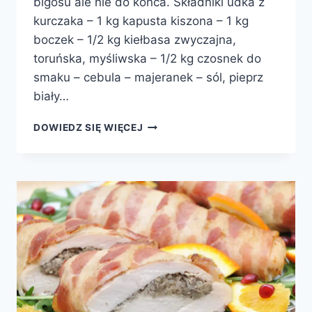
bigosu ale nie do końca. Składniki udka z
kurczaka – 1 kg kapusta kiszona – 1 kg
boczek – 1/2 kg kiełbasa zwyczajna,
toruńska, myśliwska – 1/2 kg czosnek do
smaku – cebula – majeranek – sól, pieprz
biały…
UDKA
DOWIEDZ SIĘ WIĘCEJ
DUSZONE
Z
KAPUSTĄ
KISZONĄ