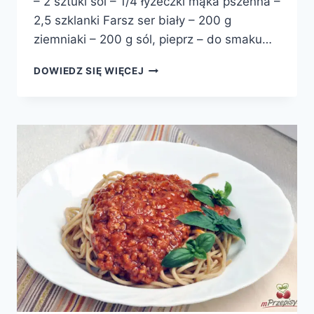
– 2 sztuki sól – 1/4 łyżeczki mąka pszenna –
2,5 szklanki Farsz ser biały – 200 g
ziemniaki – 200 g sól, pieprz – do smaku…
NALEŚNIKI
DOWIEDZ SIĘ WIĘCEJ
Z
RUSKIM
FARSZEM
I
SOSEM
PIECZARKOWYM