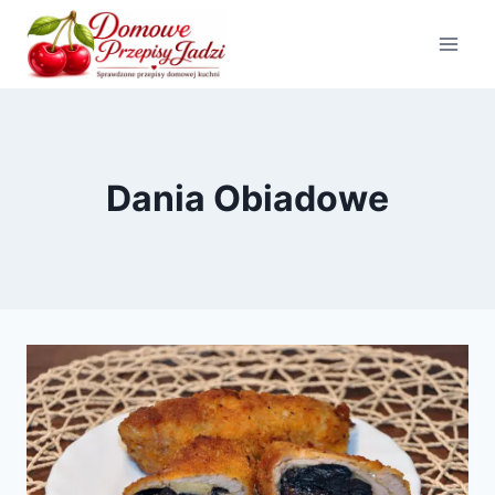
Przejdź
do
treści
Dania Obiadowe