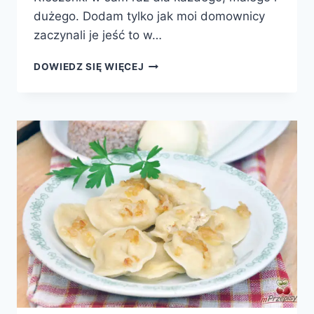
dużego. Dodam tylko jak moi domownicy
zaczynali je jeść to w…
FASZEROWANY
DOWIEDZ SIĘ WIĘCEJ
FILET
Z
KURCZAKA
W
BOCZKU