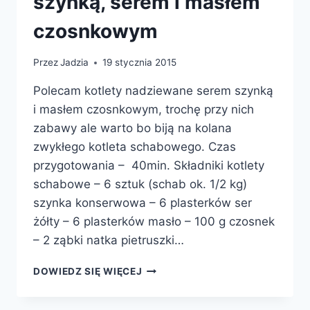
szynką, serem i masłem
czosnkowym
Przez
Jadzia
19 stycznia 2015
Polecam kotlety nadziewane serem szynką
i masłem czosnkowym, trochę przy nich
zabawy ale warto bo biją na kolana
zwykłego kotleta schabowego. Czas
przygotowania – 40min. Składniki kotlety
schabowe – 6 sztuk (schab ok. 1/2 kg)
szynka konserwowa – 6 plasterków ser
żółty – 6 plasterków masło – 100 g czosnek
– 2 ząbki natka pietruszki…
KOTLETY
DOWIEDZ SIĘ WIĘCEJ
SCHABOWE
Z