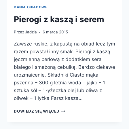
DANIA OBIADOWE
Pierogi z kaszą i serem
Przez
Jadzia
6 marca 2015
Zawsze ruskie, z kapustą na obiad lecz tym
razem powstał inny smak. Pierogi z kaszą
jęczmienną perłową z dodatkiem sera
białego i smażoną cebulką. Bardzo ciekawe
urozmaicenie. Składniki Ciasto mąka
pszenna – 300 g letnia woda – jajko – 1
sztuka sól – 1 łyżeczka olej lub oliwa z
oliwek – 1 łyżka Farsz kasza…
PIEROGI
DOWIEDZ SIĘ WIĘCEJ
Z
KASZĄ
I