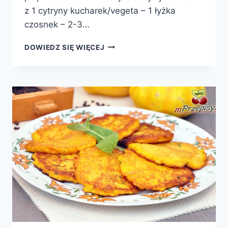
z 1 cytryny kucharek/vegeta – 1 łyżka
czosnek – 2-3…
POLĘDWICA
DOWIEDZ SIĘ WIĘCEJ
WIEPRZOWA
W
BOCZKU