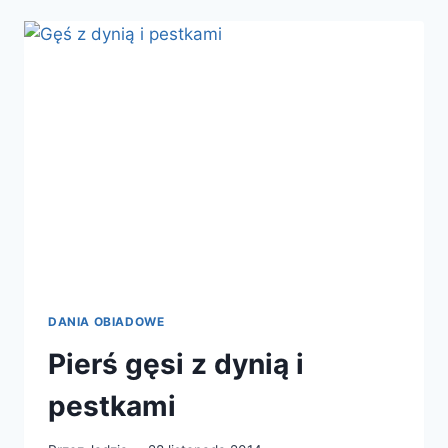
SZYNKĄ,
SEREM
I
MASŁEM
CZOSNKOWYM
DANIA OBIADOWE
Pierś gęsi z dynią i
pestkami