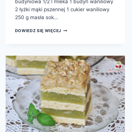
budyniowa 1/2 l mleka 1 budyń waniliowy
2 łyżki mąki pszennej 1 cukier waniliowy
250 g masła sok…
CUSZIMA
DOWIEDZ SIĘ WIĘCEJ