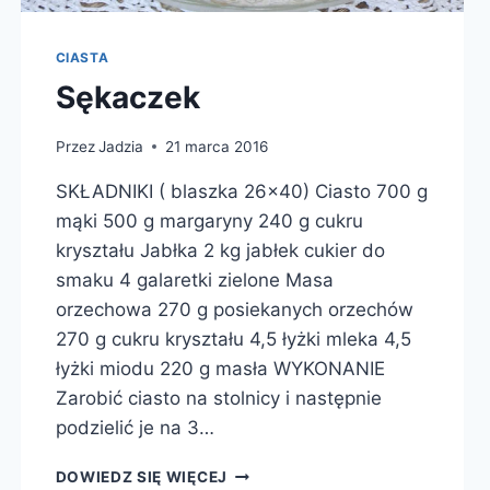
CIASTA
Sękaczek
Przez
Jadzia
21 marca 2016
SKŁADNIKI ( blaszka 26×40) Ciasto 700 g
mąki 500 g margaryny 240 g cukru
kryształu Jabłka 2 kg jabłek cukier do
smaku 4 galaretki zielone Masa
orzechowa 270 g posiekanych orzechów
270 g cukru kryształu 4,5 łyżki mleka 4,5
łyżki miodu 220 g masła WYKONANIE
Zarobić ciasto na stolnicy i następnie
podzielić je na 3…
SĘKACZEK
DOWIEDZ SIĘ WIĘCEJ