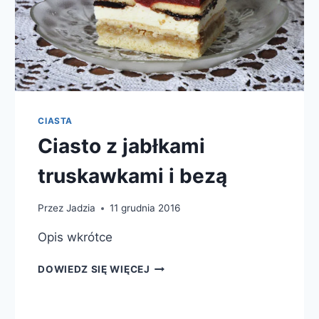
CIASTA
Ciasto z jabłkami
truskawkami i bezą
Przez
Jadzia
11 grudnia 2016
Opis wkrótce
CIASTO
DOWIEDZ SIĘ WIĘCEJ
Z
JABŁKAMI
TRUSKAWKAMI