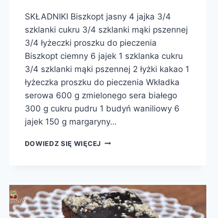
SKŁADNIKI Biszkopt jasny 4 jajka 3/4
szklanki cukru 3/4 szklanki mąki pszennej
3/4 łyżeczki proszku do pieczenia
Biszkopt ciemny 6 jajek 1 szklanka cukru
3/4 szklanki mąki pszennej 2 łyżki kakao 1
łyżeczka proszku do pieczenia Wkładka
serowa 600 g zmielonego sera białego
300 g cukru pudru 1 budyń waniliowy 6
jajek 150 g margaryny…
CIASTO
DOWIEDZ SIĘ WIĘCEJ
Z
WKŁADKĄ
SEROWĄ
I
TRUSKAWKAMI