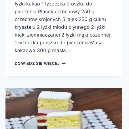
łyżki kakao 1 łyżeczka proszku do
pieczenia Placek orzechowy 250 g
orzechów krojonych 5 jajek 250 g cukru
kryształu 2 łyżki miodu płynnego 2 łyżki
mąki ziemniaczanej 2 łyżki mąki pszennej
1 łyżeczka proszku do pieczenia Masa
kakaowa 300 g masła…
CIASTO
DOWIEDZ SIĘ WIĘCEJ
CZEKOLADOWE
Z
ORZECHAMI