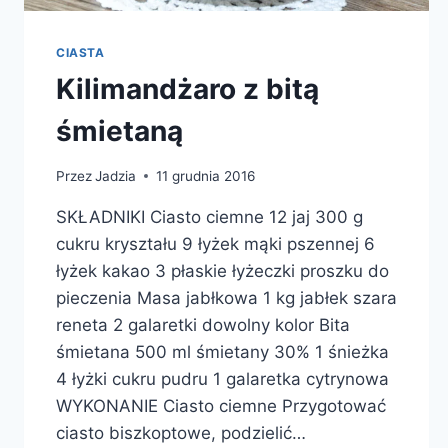
CIASTA
Kilimandżaro z bitą
śmietaną
Przez
Jadzia
11 grudnia 2016
SKŁADNIKI Ciasto ciemne 12 jaj 300 g
cukru kryształu 9 łyżek mąki pszennej 6
łyżek kakao 3 płaskie łyżeczki proszku do
pieczenia Masa jabłkowa 1 kg jabłek szara
reneta 2 galaretki dowolny kolor Bita
śmietana 500 ml śmietany 30% 1 śnieżka
4 łyżki cukru pudru 1 galaretka cytrynowa
WYKONANIE Ciasto ciemne Przygotować
ciasto biszkoptowe, podzielić…