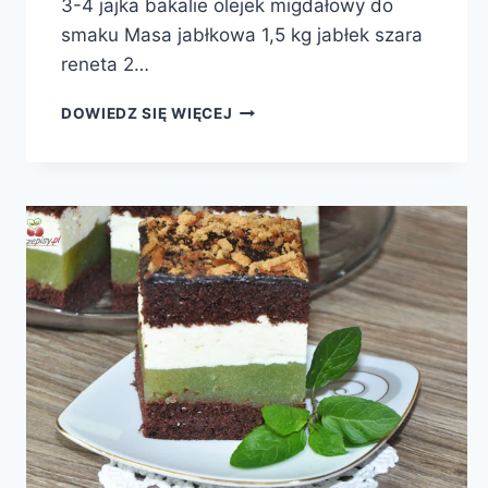
3-4 jajka bakalie olejek migdałowy do
smaku Masa jabłkowa 1,5 kg jabłek szara
reneta 2…
SZARLOTKA
DOWIEDZ SIĘ WIĘCEJ
MAKOWA