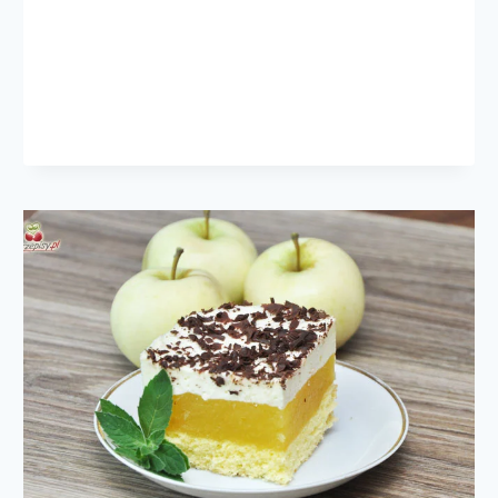
I
BEZĄ