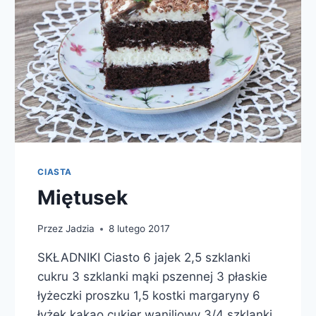
CIASTA
Miętusek
Przez
Jadzia
8 lutego 2017
SKŁADNIKI Ciasto 6 jajek 2,5 szklanki
cukru 3 szklanki mąki pszennej 3 płaskie
łyżeczki proszku 1,5 kostki margaryny 6
łyżek kakao cukier waniliowy 3/4 szklanki