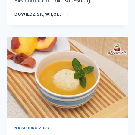
Składniki kurki – ok. 300-500 g…
ZUPA
DOWIEDZ SIĘ WIĘCEJ
Z
KUREK
NA SŁODKO
|
ZUPY