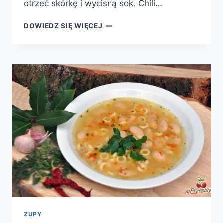
otrzeć skórkę i wycisną sok. Chili…
IMBIROWY
DOWIEDZ SIĘ WIĘCEJ
KREM
Z
MARCHEWKI
ZUPY