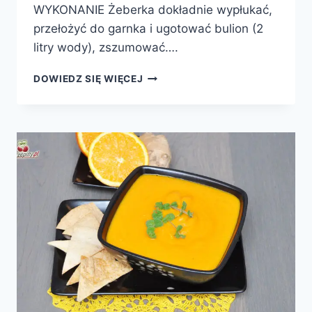
WYKONANIE Żeberka dokładnie wypłukać,
przełożyć do garnka i ugotować bulion (2
litry wody), zszumować….
ZUPA
DOWIEDZ SIĘ WIĘCEJ
ZIEMNIACZANA
Z
BROKUŁEM