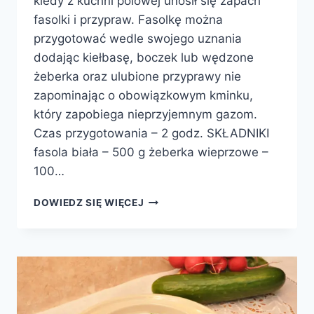
kiedy z kuchni polowej unosił się zapach
fasolki i przypraw. Fasolkę można
przygotować wedle swojego uznania
dodając kiełbasę, boczek lub wędzone
żeberka oraz ulubione przyprawy nie
zapominając o obowiązkowym kminku,
który zapobiega nieprzyjemnym gazom.
Czas przygotowania – 2 godz. SKŁADNIKI
fasola biała – 500 g żeberka wieprzowe –
100…
FASOLKA
DOWIEDZ SIĘ WIĘCEJ
PO
BRETOŃSKU