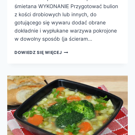
śmietana WYKONANIE Przygotować bulion
z kości drobiowych lub innych, do
gotującego się wywaru dodać obrane
dokładnie i wypłukane warzywa pokrojone
w dowolny sposób (ja ścieram…
ZUPA
DOWIEDZ SIĘ WIĘCEJ
POMIDOROWA
Z
RYŻEM