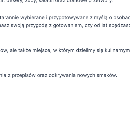
ta, desery, zupy, sałatki oraz domowe przetwory.
starannie wybierane i przygotowywane z myślą o osoba
nasz swoją przygodę z gotowaniem, czy od lat spędzasz c
sów, ale także miejsce, w którym dzielimy się kulinarn
ania z przepisów oraz odkrywania nowych smaków.