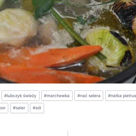
#
lubczyk świeży
#
marchewka
#
nać selera
#
natka pietrus
por
#
seler
#
sól