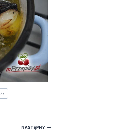
zki
NASTĘPNY