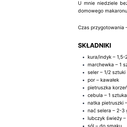
U mnie niedziele be
domowego makaronu, ś
Czas przygotowania 
SKŁADNIKI
kura/indyk – 1,5-
marchewka – 1 s
seler – 1/2 sztuki
por – kawałek
pietruszka korzeń
cebula – 1 sztuka
natka pietruszki 
nać selera – 2-3 
lubczyk świeży – 2
sól – do smaku