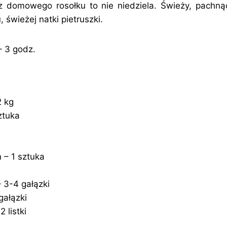
z domowego rosołku to nie niedziela. Świeży, pachną
wieżej natki pietruszki.
– 3 godz.
2 kg
ztuka
 – 1 sztuka
– 3-4 gałązki
gałązki
 listki