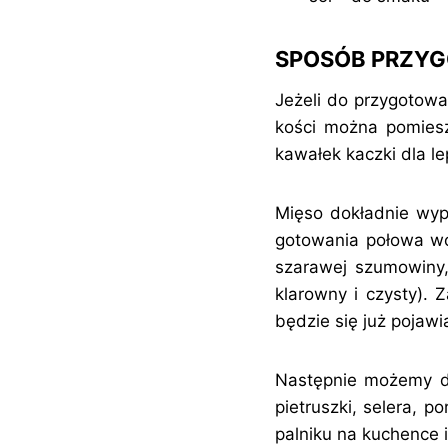
SPOSÓB PRZY
Jeżeli do przygotowa
kości można pomiesz
kawałek kaczki dla le
Mięso dokładnie wypł
gotowania połowa wo
szarawej szumowiny, 
klarowny i czysty).
będzie się już pojawi
Następnie możemy do
pietruszki, selera, p
palniku na kuchence i