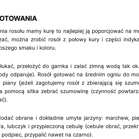
GOTOWANIA
nia rosołu mamy kurę to najlepiej ją poporcjować na mn
ać, można zrobić rosół z połowy kury i części indyk
pszego smaku i koloru.
ukać, przełożyć do garnka i zalać zimną wodą tak ok.
dy odparuje). Rosół gotować na średnim ogniu do mo
piany (jeżeli zagotujemy rosół z zbierającą się szu
 Za pomocą sitka zebrać szumowinę (czynność powtar
ać).
dać obrane i dokładnie umyte jarzyny: marchew, pietr
ora, lubczyk i przypieczoną cebulę (cebule obrać, przek
 podpiec, przypalić nawet na czarno).