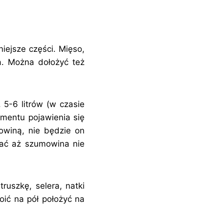
iejsze części. Mięso,
a. Można dołożyć też
 5-6 litrów (w czasie
mentu pojawienia się
mowiną, nie będzie on
zać aż szumowina nie
uszkę, selera, natki
roić na pół położyć na