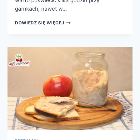
warto poświecić kilka godzin przy
garnkach, nawet w…
USZKA
DOWIEDZ SIĘ WIĘCEJ
WIGILIJNE