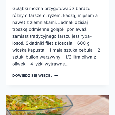
Gołąbki można przygotować z bardzo
różnym farszem, ryżem, kaszą, mięsem a
nawet z ziemniakami. Jednak dzisiaj
troszkę odmienne gołąbki ponieważ
zamiast tradycyjnego farszu jest ryba-
łosoś. Składniki filet z łososia – 600 g
włoska kapusta – 1 mała sztuka cebula – 2
sztuki bulion warzywny – 1/2 litra oliwa z
oliwek – 4 łyżki wytrawne…
GOŁĄBKI
DOWIEDZ SIĘ WIĘCEJ
Z
ŁOSOSIEM