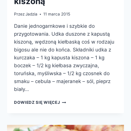
kiszoną
Przez
Jadzia
11 marca 2015
Danie jednogarnkowe i szybkie do
przygotowania. Udka duszone z kapustą
kiszoną, wędzoną kiełbaską coś w rodzaju
bigosu ale nie do końca. Składniki udka z
kurczaka – 1 kg kapusta kiszona – 1 kg
boczek – 1/2 kg kiełbasa zwyczajna,
toruńska, myśliwska – 1/2 kg czosnek do
smaku – cebula – majeranek – sól, pieprz
biały…
UDKA
DOWIEDZ SIĘ WIĘCEJ
DUSZONE
Z
KAPUSTĄ
KISZONĄ