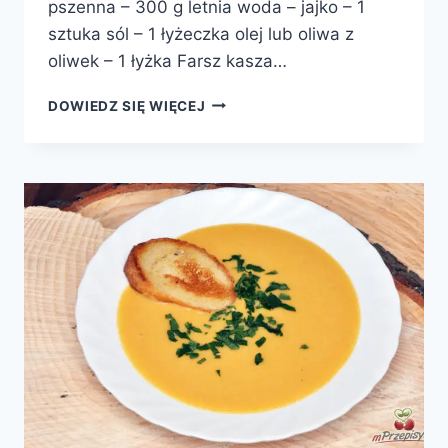
pszenna – 300 g letnia woda – jajko – 1
sztuka sól – 1 łyżeczka olej lub oliwa z
oliwek – 1 łyżka Farsz kasza…
PIEROGI
DOWIEDZ SIĘ WIĘCEJ
Z
KASZĄ
I
SEREM