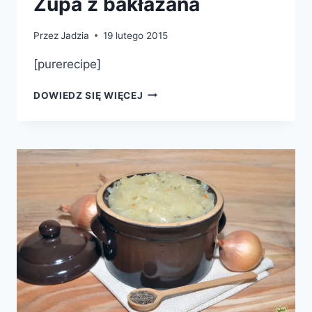
Zupa z bakłażana
Przez
Jadzia
19 lutego 2015
[purerecipe]
ZUPA
DOWIEDZ SIĘ WIĘCEJ
Z
BAKŁAŻANA