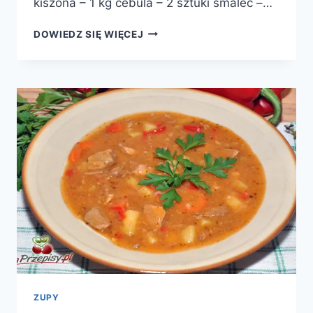
kiszona – 1 kg cebula – 2 sztuki smalec –…
KAPUSTA
DOWIEDZ SIĘ WIĘCEJ
KISZONA
ZASMAŻANA
ZUPY