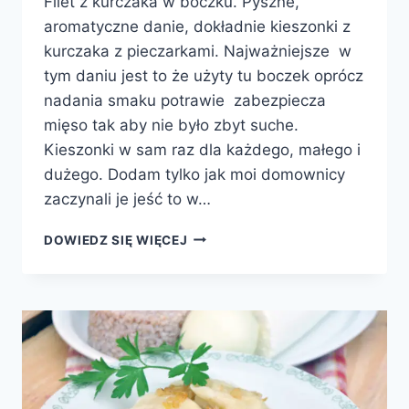
Filet z kurczaka w boczku. Pyszne,
aromatyczne danie, dokładnie kieszonki z
kurczaka z pieczarkami. Najważniejsze w
tym daniu jest to że użyty tu boczek oprócz
nadania smaku potrawie zabezpiecza
mięso tak aby nie było zbyt suche.
Kieszonki w sam raz dla każdego, małego i
dużego. Dodam tylko jak moi domownicy
zaczynali je jeść to w…
FASZEROWANY
DOWIEDZ SIĘ WIĘCEJ
FILET
Z
KURCZAKA
W
BOCZKU