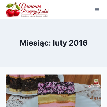
Przejdź
do
treści
Miesiąc: luty 2016