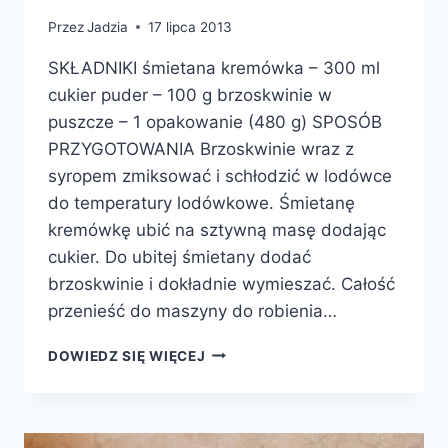
Przez
Jadzia
17 lipca 2013
SKŁADNIKI śmietana kremówka – 300 ml
cukier puder – 100 g brzoskwinie w
puszcze – 1 opakowanie (480 g) SPOSÓB
PRZYGOTOWANIA Brzoskwinie wraz z
syropem zmiksować i schłodzić w lodówce
do temperatury lodówkowe. Śmietanę
kremówkę ubić na sztywną masę dodając
cukier. Do ubitej śmietany dodać
brzoskwinie i dokładnie wymieszać. Całość
przenieść do maszyny do robienia…
LODY
DOWIEDZ SIĘ WIĘCEJ
BRZOSKWINIOWE