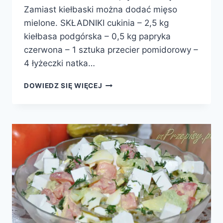
Zamiast kiełbaski można dodać mięso
mielone. SKŁADNIKI cukinia – 2,5 kg
kiełbasa podgórska – 0,5 kg papryka
czerwona – 1 sztuka przecier pomidorowy –
4 łyżeczki natka…
LECZO
DOWIEDZ SIĘ WIĘCEJ
Z
CUKINII