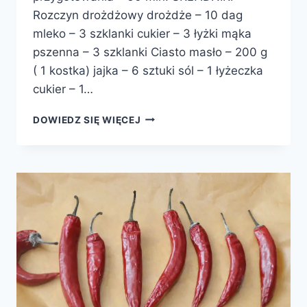
Rozczyn drożdżowy drożdże – 10 dag
mleko – 3 szklanki cukier – 3 łyżki mąka
pszenna – 3 szklanki Ciasto masło – 200 g
( 1 kostka) jajka – 6 sztuki sól – 1 łyżeczka
cukier – 1…
BUŁECZKI
DOWIEDZ SIĘ WIĘCEJ
DROŻDŻOWE
Z
SEREM
I
RODZYNKAMI