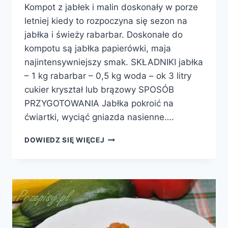
Kompot z jabłek i malin doskonały w porze
letniej kiedy to rozpoczyna się sezon na
jabłka i świeży rabarbar. Doskonałe do
kompotu są jabłka papierówki, maja
najintensywniejszy smak. SKŁADNIKI jabłka
– 1 kg rabarbar – 0,5 kg woda – ok 3 litry
cukier kryształ lub brązowy SPOSÓB
PRZYGOTOWANIA Jabłka pokroić na
ćwiartki, wyciąć gniazda nasienne….
KOMPOT
DOWIEDZ SIĘ WIĘCEJ
Z
JABŁEK
I
RABARBARU