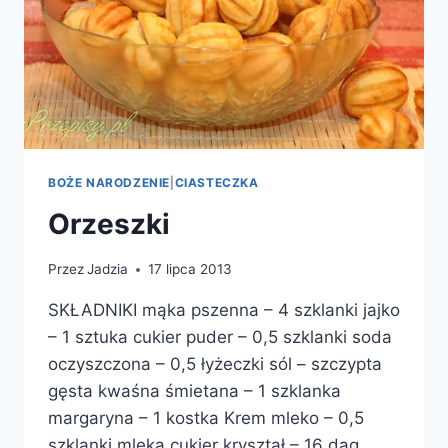
BOŻE NARODZENIE
|
CIASTECZKA
Orzeszki
Przez
Jadzia
17 lipca 2013
SKŁADNIKI mąka pszenna – 4 szklanki jajko
– 1 sztuka cukier puder – 0,5 szklanki soda
oczyszczona – 0,5 łyżeczki sól – szczypta
gęsta kwaśna śmietana – 1 szklanka
margaryna – 1 kostka Krem mleko – 0,5
szklanki mleka cukier kryształ – 16 dag