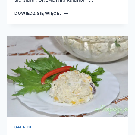
SAŁATKA
DOWIEDZ SIĘ WIĘCEJ
Z
KALAFIOREM
I
CZOSNKIEM
SAŁATKI