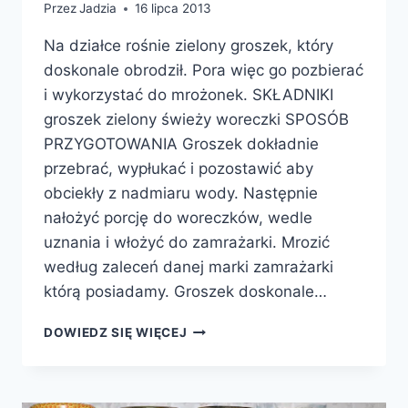
Przez
Jadzia
16 lipca 2013
Na działce rośnie zielony groszek, który
doskonale obrodził. Pora więc go pozbierać
i wykorzystać do mrożonek. SKŁADNIKI
groszek zielony świeży woreczki SPOSÓB
PRZYGOTOWANIA Groszek dokładnie
przebrać, wypłukać i pozostawić aby
obciekły z nadmiaru wody. Następnie
nałożyć porcję do woreczków, wedle
uznania i włożyć do zamrażarki. Mrozić
według zaleceń danej marki zamrażarki
którą posiadamy. Groszek doskonale…
MROŻONY
DOWIEDZ SIĘ WIĘCEJ
ZIELONY
GROSZEK