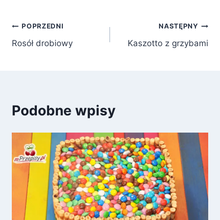
Nawigacja
POPRZEDNI
NASTĘPNY
Rosół drobiowy
Kaszotto z grzybami
wpisu
Podobne wpisy