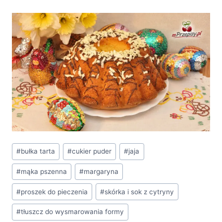
Tagi
#
bułka tarta
#
cukier puder
#
jaja
wpisu:
#
mąka pszenna
#
margaryna
#
proszek do pieczenia
#
skórka i sok z cytryny
#
tłuszcz do wysmarowania formy