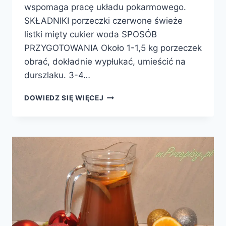
wspomaga pracę układu pokarmowego.
SKŁADNIKI porzeczki czerwone świeże
listki mięty cukier woda SPOSÓB
PRZYGOTOWANIA Około 1-1,5 kg porzeczek
obrać, dokładnie wypłukać, umieścić na
durszlaku. 3-4…
KOMPOT
DOWIEDZ SIĘ WIĘCEJ
Z
CZERWONEJ
PORZECZKI
I
MIĘTY