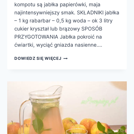
kompotu są jabłka papierówki, maja
najintensywniejszy smak. SKŁADNIKI jabłka
– 1 kg rabarbar – 0,5 kg woda – ok 3 litry
cukier kryształ lub brązowy SPOSÓB
PRZYGOTOWANIA Jabłka pokroić na
ćwiartki, wyciąć gniazda nasienne….
KOMPOT
DOWIEDZ SIĘ WIĘCEJ
Z
JABŁEK
I
RABARBARU