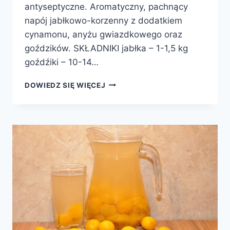
antyseptyczne. Aromatyczny, pachnący
napój jabłkowo-korzenny z dodatkiem
cynamonu, anyżu gwiazdkowego oraz
goździków. SKŁADNIKI jabłka – 1-1,5 kg
goźdźiki – 10-14…
KOMPOT
DOWIEDZ SIĘ WIĘCEJ
Z
JABŁEK
I
PRZYPRAW
KORZENNYCH