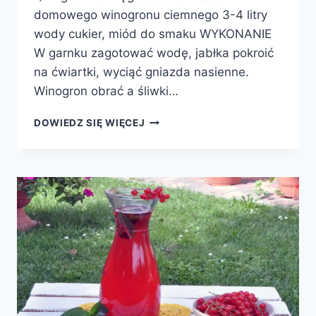
domowego winogronu ciemnego 3-4 litry
wody cukier, miód do smaku WYKONANIE
W garnku zagotować wodę, jabłka pokroić
na ćwiartki, wyciąć gniazda nasienne.
Winogron obrać a śliwki…
KOMPOT
DOWIEDZ SIĘ WIĘCEJ
Z
WINOGRON,
JABŁEK
I
ŚLIWEK