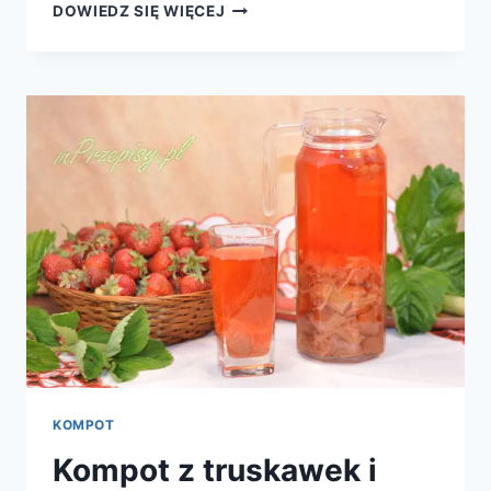
KOMPOT
DOWIEDZ SIĘ WIĘCEJ
Z
JABŁEK
I
CZARNYCH
MALIN
KOMPOT
Kompot z truskawek i