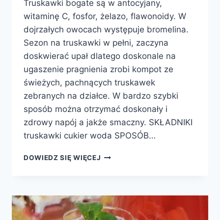
Truskawki bogate są w antocyjany,
witaminę C, fosfor, żelazo, flawonoidy. W
dojrzałych owocach występuje bromelina.
Sezon na truskawki w pełni, zaczyna
doskwierać upał dlatego doskonale na
ugaszenie pragnienia zrobi kompot ze
świeżych, pachnących truskawek
zebranych na działce. W bardzo szybki
sposób można otrzymać doskonały i
zdrowy napój a jakże smaczny. SKŁADNIKI
truskawki cukier woda SPOSÓB…
KOMPOT
DOWIEDZ SIĘ WIĘCEJ
Z
TRUSKAWEK