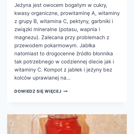
Jeżyna jest owocem bogatym w cukry,
kwasy organiczne, prowitaminę A, witaminy
z grupy B, witamina C, pektyny, garbniki i
związki mineralne (potasu, wapnia i
magnezu). Zalecana przy problemach z
przewodem pokarmowym. Jabłka
natomiast to drogocenne źródło błonnika
tak potrzebnego w codziennej diecie jak i
witaminy C. Kompot z jabłek i jeżyny bez
kolców uprawianej na…
KOMPOT
DOWIEDZ SIĘ WIĘCEJ
Z
JABŁEK
I
JEŻYN