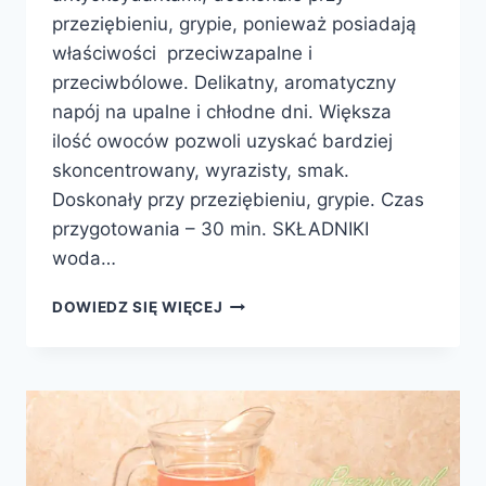
przeziębieniu, grypie, ponieważ posiadają
właściwości przeciwzapalne i
przeciwbólowe. Delikatny, aromatyczny
napój na upalne i chłodne dni. Większa
ilość owoców pozwoli uzyskać bardziej
skoncentrowany, wyrazisty, smak.
Doskonały przy przeziębieniu, grypie. Czas
przygotowania – 30 min. SKŁADNIKI
woda…
KOMPOT
DOWIEDZ SIĘ WIĘCEJ
Z
JABŁEK
I
MALIN