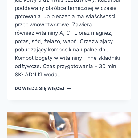
poddawany obróbce termicznej w czasie
gotowania lub pieczenia ma właściwości
przeciwnowotworowe. Zawiera
również witaminy A, C i E oraz magnez,
potas, sód, żelazo, wapń. Orzeźwiający,
pobudzający kompocik na upalne dni.
Kompot bogaty w witaminy i inne składniki
odżywcze. Czas przygotowania – 30 min
SKŁADNIKI woda…
KOMPOT
DOWIEDZ SIĘ WIĘCEJ
Z
RABARBARU
I
MIĘTY