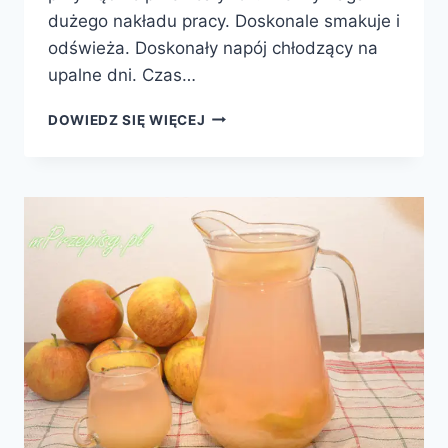
dużego nakładu pracy. Doskonale smakuje i
odświeża. Doskonały napój chłodzący na
upalne dni. Czas…
KOMPOT
DOWIEDZ SIĘ WIĘCEJ
Z
JABŁEK
I
MIĘTY