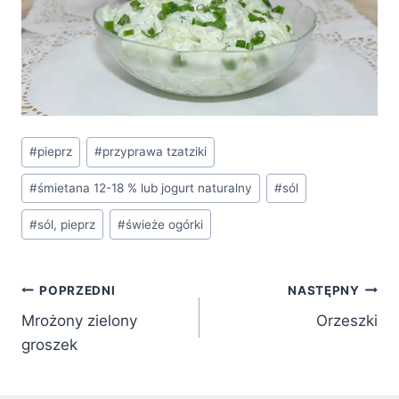
Tagi
#
pieprz
#
przyprawa tzatziki
wpisu:
#
śmietana 12-18 % lub jogurt naturalny
#
sól
#
sól, pieprz
#
świeże ogórki
Nawigacja
POPRZEDNI
NASTĘPNY
Mrożony zielony
Orzeszki
wpisu
groszek