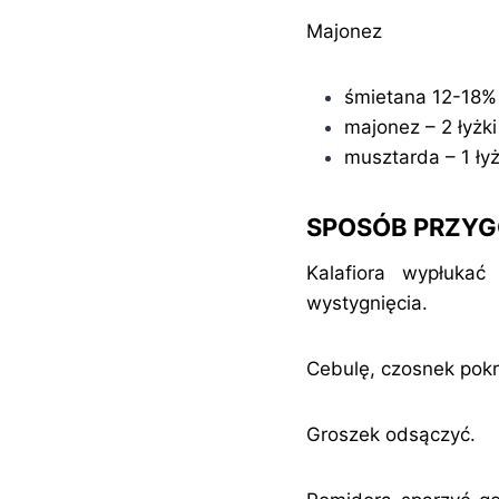
Majonez
śmietana 12-18% 
majonez – 2 łyżki
musztarda – 1 ły
SPOSÓB PRZY
Kalafiora wypłukać
wystygnięcia.
Cebulę, czosnek pokr
Groszek odsączyć.