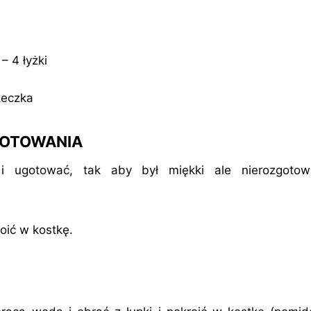
– 4 łyżki
żeczka
GOTOWANIA
 i ugotować, tak aby był miękki ale nierozgoto
oić w kostkę.