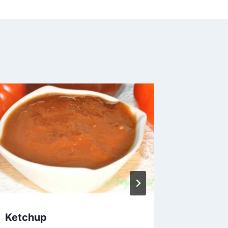
Ketchup
Ser żół