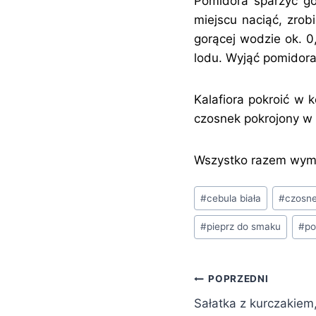
Pomidora sparzyć go
miejscu naciąć, zrob
gorącej wodzie ok. 0
lodu. Wyjąć pomidora
Kalafiora pokroić w 
czosnek pokrojony w 
Wszystko razem wymie
Tagi
#
cebula biała
#
czosn
wpisu:
#
pieprz do smaku
#
po
Nawigacja
POPRZEDNI
Sałatka z kurczakiem
wpisu