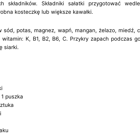
h składników. Składniki sałatki przygotować wedle
drobna kosteczkę lub większe kawałki.
w sód, potas, magnez, wapń, mangan, żelazo, miedź, cyn
 witamin: K, B1, B2, B6, C. Przykry zapach podczas 
 siarki.
i
– 1 puszka
sztuka
i
maku