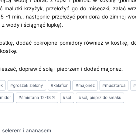
rącą wodą i obrać z łupki i pokroić w kostkę (pomi
ić malutki krzyżyk, przełożyć go do miseczki, zalać w
,5 -1 min., następnie przełożyć pomidora do zimnej w
 z wody i ściągnąć łupkę).
kostkę, dodać pokrojone pomidory również w kostkę, d
kostkę.
szać, doprawić solą i pieprzem i dodać majonez.
ek
#
groszek zielony
#
kalafior
#
majonez
#
musztarda
#
midor
#
śmietana 12-18 %
#
sól
#
sól, pieprz do smaku
, selerem i ananasem