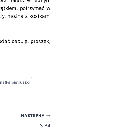
dora należy w jednym
rzątkiem, potrzymać w
ody, można z kostkami
odać cebulę, groszek,
natka pietruszki
NASTĘPNY
3 Bit