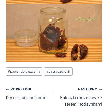
Tagi
#
papier do piezcenia
#
papryczki chili
wpisu:
Nawigacja
POPRZEDNI
NASTĘPNY
Deser z poziomkami
Bułeczki drożdżowe z
wpisu
serem i rodzynkami