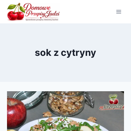
Przejdź
do
treści
sok z cytryny