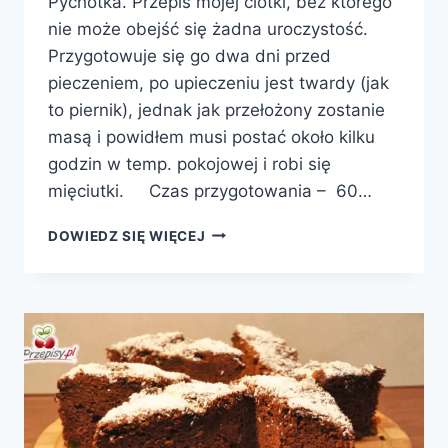
Pychotka. Przepis mojej ciotki, bez którego
nie może obejść się żadna uroczystość.
Przygotowuje się go dwa dni przed
pieczeniem, po upieczeniu jest twardy (jak
to piernik), jednak jak przełożony zostanie
masą i powidłem musi postać około kilku
godzin w temp. pokojowej i robi się
mięciutki. Czas przygotowania – 60…
PIERNIK
DOWIEDZ SIĘ WIĘCEJ
Z
MASĄ
I
POWIDŁEM