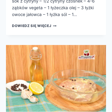
sok z cytryny – 1/2 cytryny czosnek – 4-6
ząbków vegeta – 1 łyżeczka olej – 3 łyżki
owoce jałowca – 1 łyżka sól – 1…
SCHAB
DOWIEDZ SIĘ WIĘCEJ
MARYNOWANY