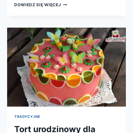
MARYNATA
DOWIEDZ SIĘ WIĘCEJ
DO
MIĘS
Z
CYTRYNĄ
I
CZOSNKIEM
TRADYCYJNE
Tort urodzinowy dla