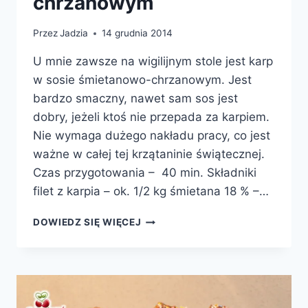
chrzanowym
Przez
Jadzia
14 grudnia 2014
U mnie zawsze na wigilijnym stole jest karp
w sosie śmietanowo-chrzanowym. Jest
bardzo smaczny, nawet sam sos jest
dobry, jeżeli ktoś nie przepada za karpiem.
Nie wymaga dużego nakładu pracy, co jest
ważne w całej tej krzątaninie świątecznej.
Czas przygotowania – 40 min. Składniki
filet z karpia – ok. 1/2 kg śmietana 18 % –…
KARP
DOWIEDZ SIĘ WIĘCEJ
W
SOSIE
ŚMIETANOWO-
CHRZANOWYM