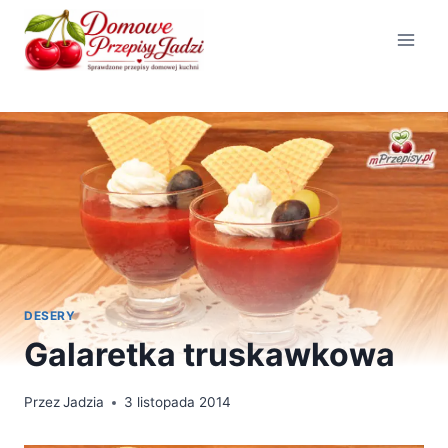
Przejdź
do
treści
DESERY
Galaretka truskawkowa
Przez
Jadzia
3 listopada 2014