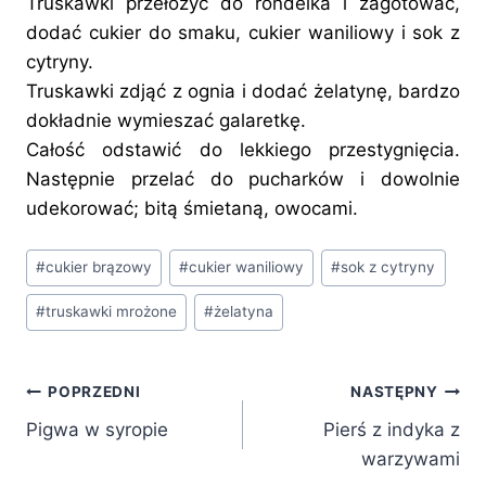
Truskawki przełożyć do rondelka i zagotować,
dodać cukier do smaku, cukier waniliowy i sok z
cytryny.
Truskawki zdjąć z ognia i dodać żelatynę, bardzo
dokładnie wymieszać galaretkę.
Całość odstawić do lekkiego przestygnięcia.
Następnie przelać do pucharków i dowolnie
udekorować; bitą śmietaną, owocami.
Tagi
#
cukier brązowy
#
cukier waniliowy
#
sok z cytryny
wpisu:
#
truskawki mrożone
#
żelatyna
Nawigacja
POPRZEDNI
NASTĘPNY
Pigwa w syropie
Pierś z indyka z
wpisu
warzywami