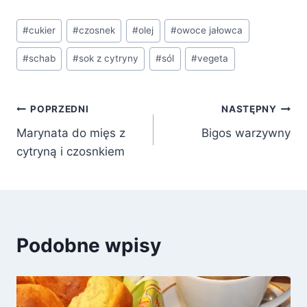
Tagi
#
cukier
#
czosnek
#
olej
#
owoce jałowca
wpisu:
#
schab
#
sok z cytryny
#
sól
#
vegeta
Nawigacja
POPRZEDNI
NASTĘPNY
Marynata do mięs z
Bigos warzywny
wpisu
cytryną i czosnkiem
Podobne wpisy