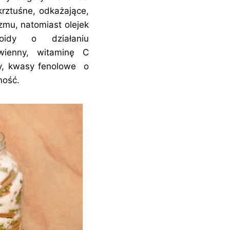
krztuśne, odkażające,
zmu, natomiast olejek
noidy o działaniu
awienny, witaminę C
ny, kwasy fenolowe o
ność.