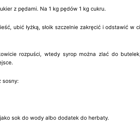
kier z pędami. Na 1 kg pędów 1 kg cukru.
eść, ubić łyżką, słoik szczelnie zakręcić i odstawić w
kowicie rozpuści, wtedy syrop można zlać do butelek,
jsce.
 sosny:
b jako sok do wody albo dodatek do herbaty.