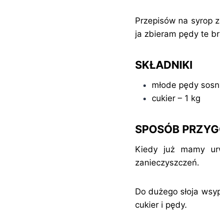
Przepisów na syrop z
ja zbieram pędy te br
SKŁADNIKI
młode pędy sosny
cukier – 1 kg
SPOSÓB PRZY
Kiedy już mamy urwa
zanieczyszczeń.
Do dużego słoja wsy
cukier i pędy.