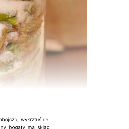
obójczo, wykrztuśnie,
sny bogaty ma skład