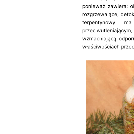
ponieważ zawiera: ol
rozgrzewające, detok
terpentynowy ma 
przeciwutleniający
wzmacniającą odporn
właściwościach prze