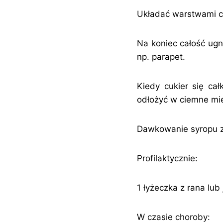
Układać warstwami cu
Na koniec całość ugni
np. parapet.
Kiedy cukier się cał
odłożyć w ciemne mie
Dawkowanie syropu z
Profilaktycznie:
1 łyżeczka z rana lu
W czasie choroby: