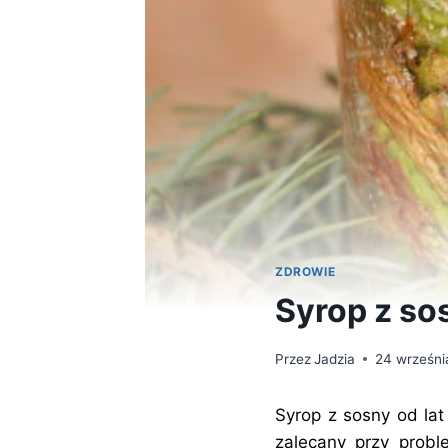
ZDROWIE
Syrop z so
Przez
Jadzia
24 wrześni
Syrop z sosny od lat
zalecany przy prob