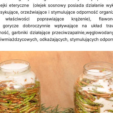
ejki eteryczne (olejek sosnowy posiada działanie wy
sykujące, orzeźwiające i stymulujące odporność organi
właściwości poprawiające krążenie), flawo
m, gorycze dobroczynnie wpływające na układ tr
ość, garbniki działające przeciwzapalnie,węglowoda
ciwmiażdzycowych, odkażających, stymulujących odpor