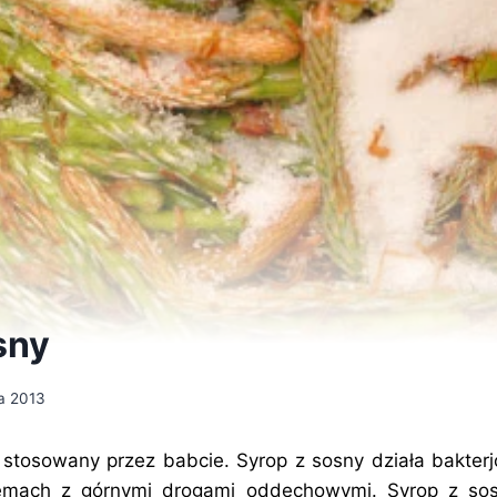
sny
a 2013
 stosowany przez babcie. Syrop z sosny działa bakterj
lemach z górnymi drogami oddechowymi. Syrop z so