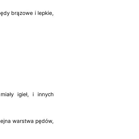
ędy brązowe i lepkie,
iały igieł, i innych
lejna warstwa pędów,