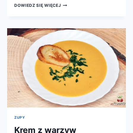
PIEROGI
DOWIEDZ SIĘ WIĘCEJ
Z
KASZĄ
I
SEREM
ZUPY
Krem z warzyw