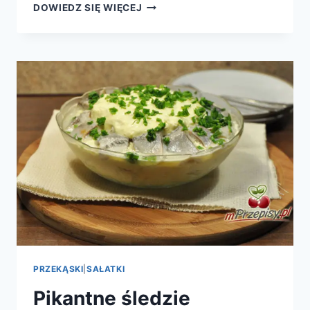
KOTLETY
DOWIEDZ SIĘ WIĘCEJ
SCHABOWE
Z
SZYNKĄ,
SEREM
I
MASŁEM
CZOSNKOWYM
PRZEKĄSKI
|
SAŁATKI
Pikantne śledzie