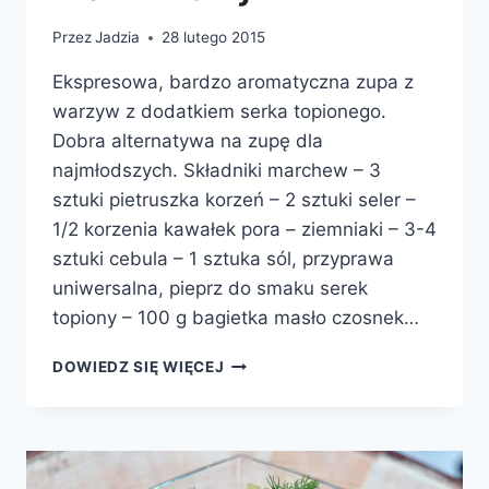
Przez
Jadzia
28 lutego 2015
Ekspresowa, bardzo aromatyczna zupa z
warzyw z dodatkiem serka topionego.
Dobra alternatywa na zupę dla
najmłodszych. Składniki marchew – 3
sztuki pietruszka korzeń – 2 sztuki seler –
1/2 korzenia kawałek pora – ziemniaki – 3-4
sztuki cebula – 1 sztuka sól, przyprawa
uniwersalna, pieprz do smaku serek
topiony – 100 g bagietka masło czosnek…
KREM
DOWIEDZ SIĘ WIĘCEJ
Z
WARZYW