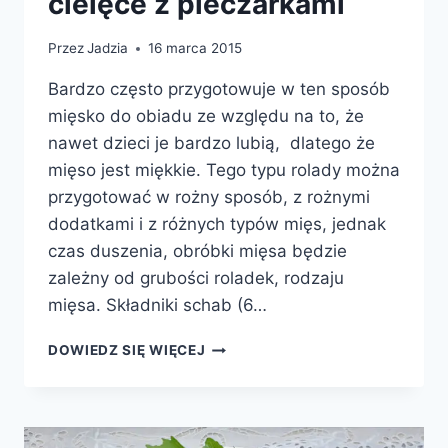
cielęce z pieczarkami
Przez
Jadzia
16 marca 2015
Bardzo często przygotowuje w ten sposób
mięsko do obiadu ze względu na to, że
nawet dzieci je bardzo lubią, dlatego że
mięso jest miękkie. Tego typu rolady można
przygotować w rożny sposób, z rożnymi
dodatkami i z różnych typów mięs, jednak
czas duszenia, obróbki mięsa będzie
zależny od grubości roladek, rodzaju
mięsa. Składniki schab (6…
ROLADKI
DOWIEDZ SIĘ WIĘCEJ
WIEPRZOWO-
CIELĘCE
Z
PIECZARKAMI