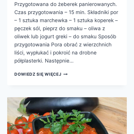
Przygotowana do żeberek panierowanych.
Czas przygotowania – 15 min. Składniki por
– 1 sztuka marchewka – 1 sztuka koperek –
pęczek sól, pieprz do smaku – oliwa z
oliwek lub jogurt greki – do smaku Sposób
przygotowania Pora obrać z wierzchnich
liści, wypłukać i pokroić na drobne
półplasterki. Następnie…
SURÓWKA
DOWIEDZ SIĘ WIĘCEJ
Z
PORA
I
MARCHEWKI