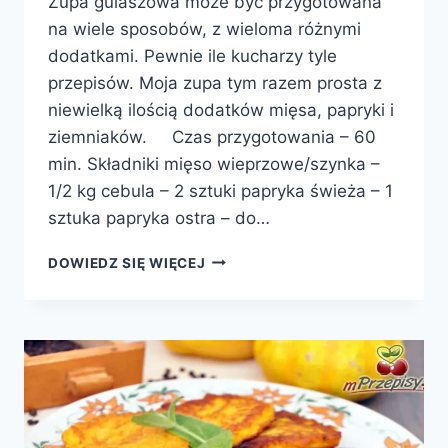
Zupa gulaszowa może być przygotowana
na wiele sposobów, z wieloma różnymi
dodatkami. Pewnie ile kucharzy tyle
przepisów. Moja zupa tym razem prosta z
niewielką ilością dodatków mięsa, papryki i
ziemniaków. Czas przygotowania – 60
min. Składniki mięso wieprzowe/szynka –
1/2 kg cebula – 2 sztuki papryka świeża – 1
sztuka papryka ostra – do…
ZUPA
DOWIEDZ SIĘ WIĘCEJ
GULASZOWA
Z
ZIEMNIAKAMI