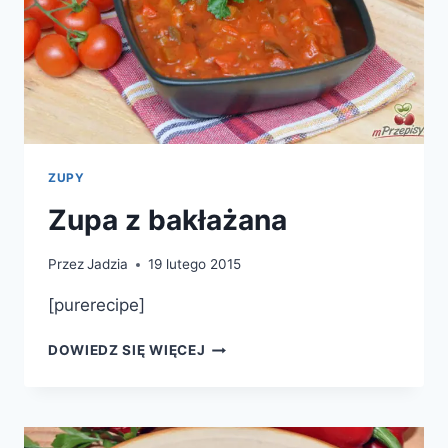
ZUPY
Zupa z bakłażana
Przez
Jadzia
19 lutego 2015
[purerecipe]
ZUPA
DOWIEDZ SIĘ WIĘCEJ
Z
BAKŁAŻANA