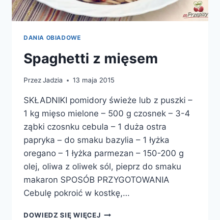
DANIA OBIADOWE
Spaghetti z mięsem
Przez
Jadzia
13 maja 2015
SKŁADNIKI pomidory świeże lub z puszki –
1 kg mięso mielone – 500 g czosnek – 3-4
ząbki czosnku cebula – 1 duża ostra
papryka – do smaku bazylia – 1 łyżka
oregano – 1 łyżka parmezan – 150-200 g
olej, oliwa z oliwek sól, pieprz do smaku
makaron SPOSÓB PRZYGOTOWANIA
Cebulę pokroić w kostkę,…
SPAGHETTI
DOWIEDZ SIĘ WIĘCEJ