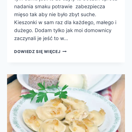
nadania smaku potrawie zabezpiecza
mięso tak aby nie było zbyt suche.
Kieszonki w sam raz dla każdego, małego i
dużego. Dodam tylko jak moi domownicy
zaczynali je jeść to w…
FASZEROWANY
DOWIEDZ SIĘ WIĘCEJ
FILET
Z
KURCZAKA
W
BOCZKU