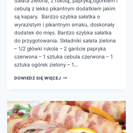
Sałata zielona, z rukolą, papryką,ogórkiem i
cebulą z lekko pikantnym dodatkiem jakim
są kapary. Bardzo szybka sałatka o
wyrazistym i pikantnym smaku, doskonały
dodatek do mięs. Bardzo szybka sałatka
do przygotowania. Składniki sałata zielona
– 1/2 główki rukola – 2 garście papryka
czerwona – 1 sztuka cebula czerwona – 1
sztuka ogórek zielony – 1…
SAŁATA
DOWIEDZ SIĘ WIĘCEJ
ZIELONA
Z
RUKOLĄ
I
KAPARAMI