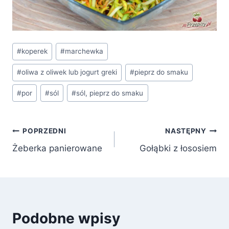
Tagi
#
koperek
#
marchewka
wpisu:
#
oliwa z oliwek lub jogurt greki
#
pieprz do smaku
#
por
#
sól
#
sól, pieprz do smaku
Nawigacja
POPRZEDNI
NASTĘPNY
Żeberka panierowane
Gołąbki z łososiem
wpisu
Podobne wpisy