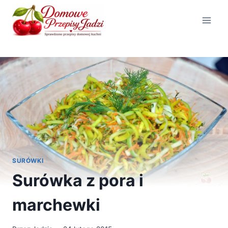
Przejdź
do
treści
SURÓWKI
Surówka z pora i
marchewki