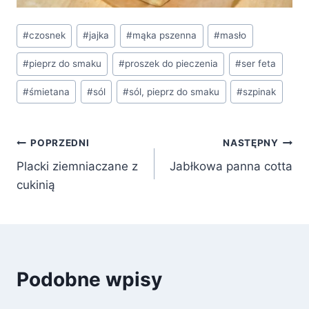
Tagi
#
czosnek
#
jajka
#
mąka pszenna
#
masło
wpisu:
#
pieprz do smaku
#
proszek do pieczenia
#
ser feta
#
śmietana
#
sól
#
sól, pieprz do smaku
#
szpinak
Nawigacja
POPRZEDNI
NASTĘPNY
Placki ziemniaczane z
Jabłkowa panna cotta
wpisu
cukinią
Podobne wpisy