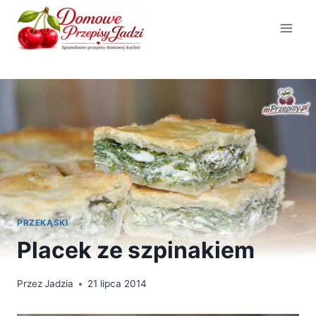
Przejdź
do
treści
PRZEKĄSKI
Placek ze szpinakiem
Przez
Jadzia
21 lipca 2014