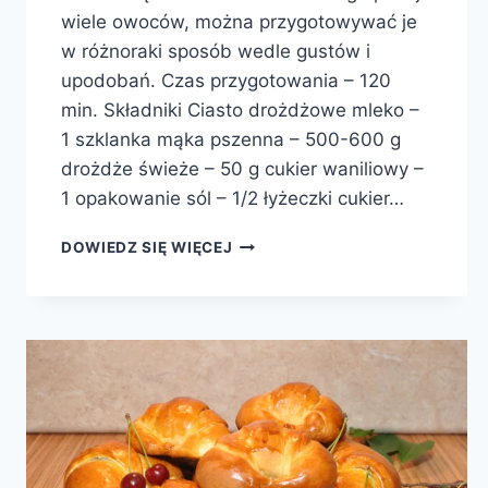
wiele owoców, można przygotowywać je
w różnoraki sposób wedle gustów i
upodobań. Czas przygotowania – 120
min. Składniki Ciasto drożdżowe mleko –
1 szklanka mąka pszenna – 500-600 g
drożdże świeże – 50 g cukier waniliowy –
1 opakowanie sól – 1/2 łyżeczki cukier…
DROŻDŻÓWKI
DOWIEDZ SIĘ WIĘCEJ
ZE
ŚLIWKAMI
I
KRUSZONKĄ