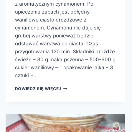
z aromatycznym cynamonem. Po
upieczeniu zapach jest obłędny,
waniliowe ciasto drożdżowe z
cynamonem. Cynamonu nie daje się
grubej warstwy ponieważ będzie
odstawać warstwa od ciasta. Czas
przygotowania 120 min. Składniki drożdże
świeże – 30 g mąka pszenna – 500-600 g
cukier waniliowy – 1 opakowanie jajka – 3
sztuki +…
BUŁKA
DOWIEDZ SIĘ WIĘCEJ
DROŻDŻOWA
Z
CYNAMONEM