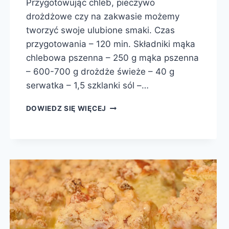
Przygotowując chleb, pieczywo
drożdżowe czy na zakwasie możemy
tworzyć swoje ulubione smaki. Czas
przygotowania – 120 min. Składniki mąka
chlebowa pszenna – 250 g mąka pszenna
– 600-700 g drożdże świeże – 40 g
serwatka – 1,5 szklanki sól –…
CHLEB
DOWIEDZ SIĘ WIĘCEJ
NA
SERWATCE