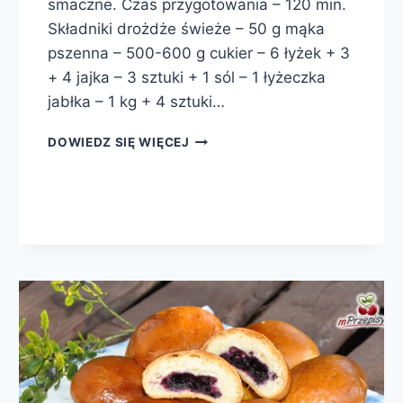
smaczne. Czas przygotowania – 120 min.
Składniki drożdże świeże – 50 g mąka
pszenna – 500-600 g cukier – 6 łyżek + 3
+ 4 jajka – 3 sztuki + 1 sól – 1 łyżeczka
jabłka – 1 kg + 4 sztuki…
DROŻDŻÓWKI
DOWIEDZ SIĘ WIĘCEJ
Z
JABŁKAMI