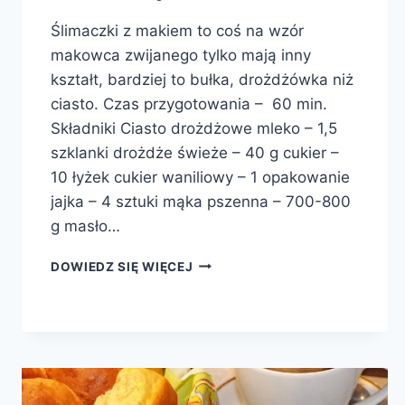
Ślimaczki z makiem to coś na wzór
makowca zwijanego tylko mają inny
kształt, bardziej to bułka, drożdżówka niż
ciasto. Czas przygotowania – 60 min.
Składniki Ciasto drożdżowe mleko – 1,5
szklanki drożdże świeże – 40 g cukier –
10 łyżek cukier waniliowy – 1 opakowanie
jajka – 4 sztuki mąka pszenna – 700-800
g masło…
ŚLIMACZKI
DOWIEDZ SIĘ WIĘCEJ
DROŻDŻOWE
Z
MAKIEM