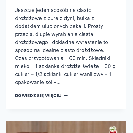
Jeszcze jeden sposób na ciasto
drożdżowe z pure z dyni, bułka z
dodatkiem ulubionych bakalii. Prosty
przepis, długie wyrabianie ciasta
drożdżowego i dokładne wyrastanie to
sposób na idealne ciasto drożdżowe.
Czas przygotowania – 60 min. Składniki
mleko – 1 szklanka drożdże świeże – 30 g
cukier – 1/2 szklanki cukier waniliowy – 1
opakowanie sól –…
BUŁKA
DOWIEDZ SIĘ WIĘCEJ
DROŻDŻOWA
Z
DYNIĄ
I
BAKALIAMI