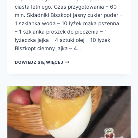
ciasta letniego. Czas przygotowania – 60
min. Składniki Biszkopt jasny cukier puder –
1 szklanka woda – 10 łyżek mąka pszenna
– 1 szklanka proszek do pieczenia – 1
łyżeczka jajka – 4 sztuki olej – 10 łyżek
Biszkopt ciemny jajka – 4…
CIASTO
DOWIEDZ SIĘ WIĘCEJ
Z
JABŁKAMI
I
PIERNIKAMI