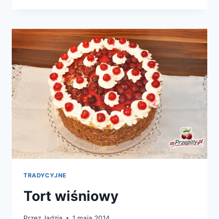
ŚMIETANĄ
TRADYCYJNE
Tort wiśniowy
Przez
Jadzia
1 maja 2014