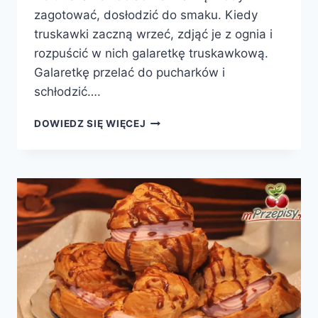
zagotować, dosłodzić do smaku. Kiedy
truskawki zaczną wrzeć, zdjąć je z ognia i
rozpuścić w nich galaretkę truskawkową.
Galaretkę przelać do pucharków i
schłodzić….
DESER
DOWIEDZ SIĘ WIĘCEJ
Z
TRUSKAWKAMI
I
GRANATEM