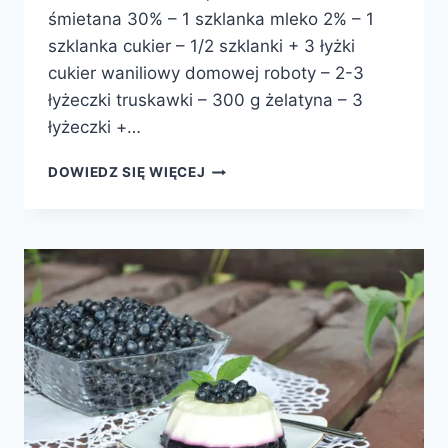
śmietana 30% – 1 szklanka mleko 2% – 1
szklanka cukier – 1/2 szklanki + 3 łyżki
cukier waniliowy domowej roboty – 2-3
łyżeczki truskawki – 300 g żelatyna – 3
łyżeczki +…
PANA
DOWIEDZ SIĘ WIĘCEJ
COTTA
Z
MUSEM
TRUSKAWKOWYM