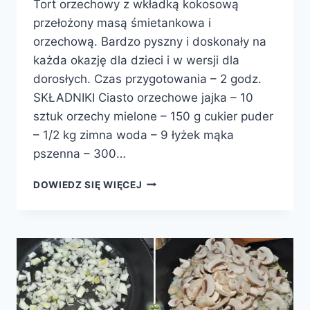
Tort orzechowy z wkładką kokosową
przełożony masą śmietankowa i
orzechową. Bardzo pyszny i doskonały na
każda okazję dla dzieci i w wersji dla
dorosłych. Czas przygotowania – 2 godz.
SKŁADNIKI Ciasto orzechowe jajka – 10
sztuk orzechy mielone – 150 g cukier puder
– 1/2 kg zimna woda – 9 łyżek mąka
pszenna – 300…
TORT
DOWIEDZ SIĘ WIĘCEJ
ORZECHOWO-
KOKOSOWY
Z
MASĄ
ORZECHOWO-
ŚMIETANKOWĄ