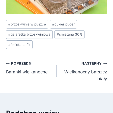
Tagi
#
brzoskwinie w puszce
#
cukier puder
wpisu:
#
galaretka brzoskwiniowa
#
śmietana 30%
#
śmietana fix
Nawigacja
POPRZEDNI
NASTĘPNY
Baranki wielkanocne
Wielkanocny barszcz
wpisu
biały