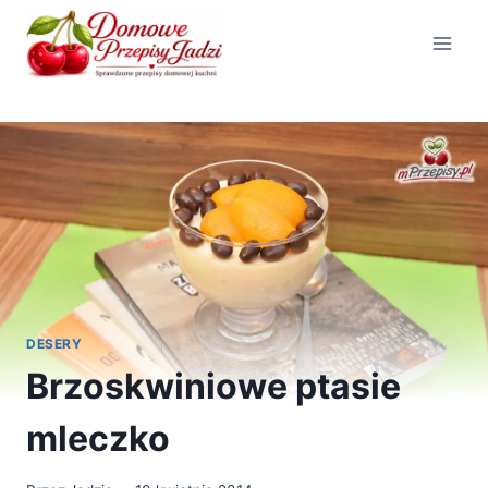
Przejdź
do
treści
DESERY
Brzoskwiniowe ptasie
mleczko