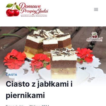
Przejdź
do
treści
CIASTA
Ciasto z jabłkami i
piernikami