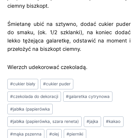
ciemny biszkopt.
Śmietanę ubić na sztywno, dodać cukier puder
do smaku, (ok. 1/2 szklanki), na koniec dodać
lekko tężejąca galaretkę, odstawić na moment i
przełożyć na biszkopt ciemny.
Wierzch udekorować czekoladą.
Tagi
#
cukier biały
#
cukier puder
wpisu:
#
czekolada do dekoracji
#
galaretka cytrynowa
#
jabłka (papierówka
#
jabłka (papierówka, szara reneta)
#
jajka
#
kakao
#
mąka pszenna
#
olej
#
pierniki