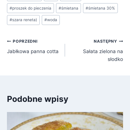
#
proszek do pieczenia
#
śmietana
#
śmietana 30%
#
szara reneta)
#
woda
Nawigacja
POPRZEDNI
NASTĘPNY
Jabłkowa panna cotta
Sałata zielona na
wpisu
słodko
Podobne wpisy