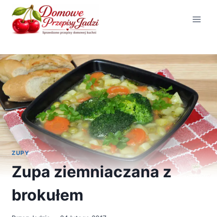
Przejdź
do
treści
ZUPY
Zupa ziemniaczana z
brokułem