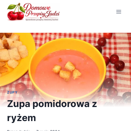
Przejdź
do
treści
ZUPY
Zupa pomidorowa z
ryżem