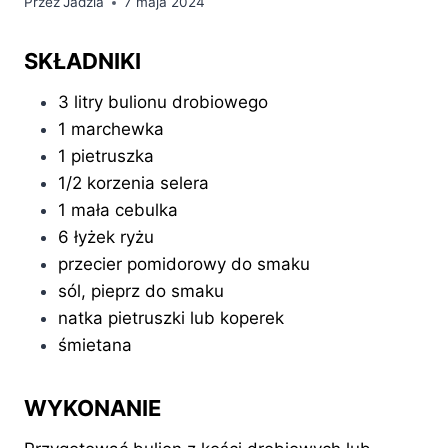
Przez
Jadzia
7 maja 2024
SKŁADNIKI
3 litry bulionu drobiowego
1 marchewka
1 pietruszka
1/2 korzenia selera
1 mała cebulka
6 łyżek ryżu
przecier pomidorowy do smaku
sól, pieprz do smaku
natka pietruszki lub koperek
śmietana
WYKONANIE