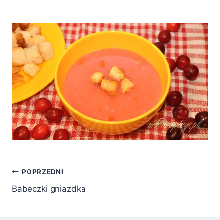
Nawigacja
POPRZEDNI
Babeczki gniazdka
wpisu