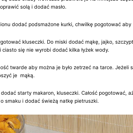
oprawić solą i dodać masło.
lionu dodać podsmażone kurki, chwilkę pogotować aby 
gotować kluseczki. Do miski dodać mąkę, jajko, szczyptę
i ciasto się nie wyrobi dodać kilka łyżek wody.
ść twarde aby można je było zetrzeć na tarce. Jeżeli s
rószyć je mąką.
y dodać starty makaron, kluseczki. Całość pogotować, a
o smaku i dodać świeżą natkę pietruszki.