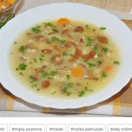
rki
#
mąka pszenna
#
masło
#
natka pietruszki
#
olej rośli