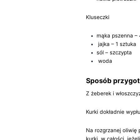
Kluseczki
mąka pszenna – 4
jajka – 1 sztuka
sól – szczypta
woda
Sposób przygo
Z żeberek i włoszczyz
Kurki dokładnie wypłu
Na rozgrzanej oliwię
kurki, w całości, jeż