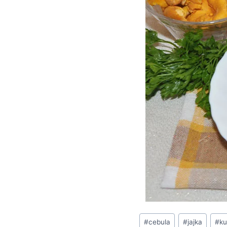
Tagi
#
cebula
#
jajka
#
ku