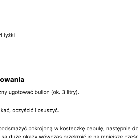
 łyżki
towania
ny ugotować bulion (ok. 3 litry).
kać, oczyścić i osuszyć.
 podsmażyć pokrojoną w kosteczkę cebulę, następnie 
eli są duże okazy wówczas przekroić je na mniejsze częśc