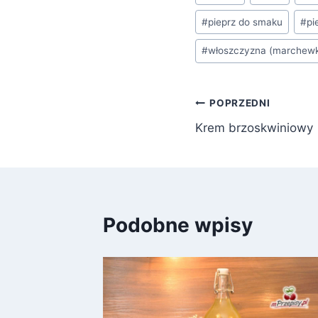
wpisu:
#
pieprz do smaku
#
pi
#
włoszczyzna (marchewka
Nawigacja
POPRZEDNI
Krem brzoskwiniowy
wpisu
Podobne wpisy