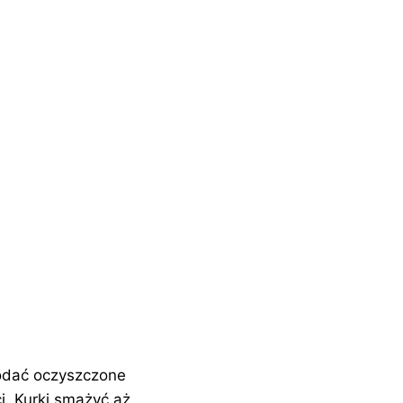
dodać oczyszczone
i. Kurki smażyć aż