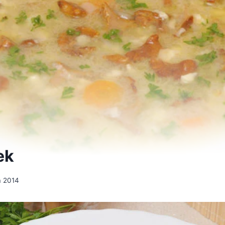
ek
a 2014