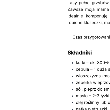
Lasy pełne grzybów,
Zawsze moja mama mó
idealnie komponuję
robione kluseczki, ma
Czas przygotowania
Składniki
kurki – ok. 300-
cebula – 1 duża 
włoszczyzna (mar
żeberka wieprzo
sól, pieprz do s
masło – 2-3 łyżki
olej roślinny lub 
natka pietruszki