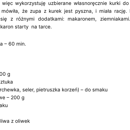
 więc wykorzystuję uzbierane własnoręcznie kurki do
wiła, że zupa z kurek jest pyszna, i miała rację.
 się z różnymi dodatkami: makaronem, ziemniakam
karon starty na tarce.
 – 60 min.
500 g
sztuka
chewka, seler, pietruszka korzeń) – do smaku
we – 200 g
maku
oliwa z oliwek