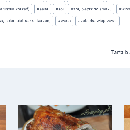
etruszka korzeń)
#
seler
#
sól
#
sól, pieprz do smaku
#
wło
, seler, pietruszka korzeń)
#
woda
#
żeberka wieprzowe
Tarta b