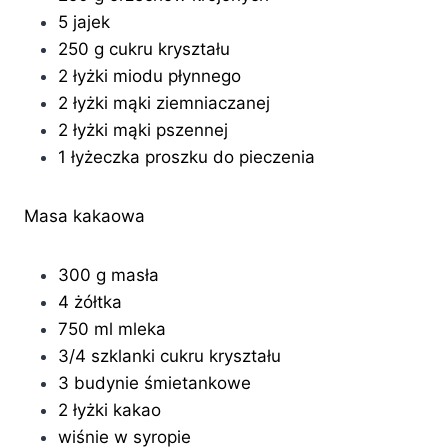
5 jajek
250 g cukru kryształu
2 łyżki miodu płynnego
2 łyżki mąki ziemniaczanej
2 łyżki mąki pszennej
1 łyżeczka proszku do pieczenia
Masa kakaowa
300 g masła
4 żółtka
750 ml mleka
3/4 szklanki cukru kryształu
3 budynie śmietankowe
2 łyżki kakao
wiśnie w syropie