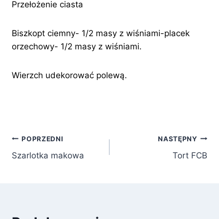
Przełożenie ciasta
Biszkopt ciemny- 1/2 masy z wiśniami-placek
orzechowy- 1/2 masy z wiśniami.
Wierzch udekorować polewą.
Nawigacja
POPRZEDNI
NASTĘPNY
Szarlotka makowa
Tort FCB
wpisu