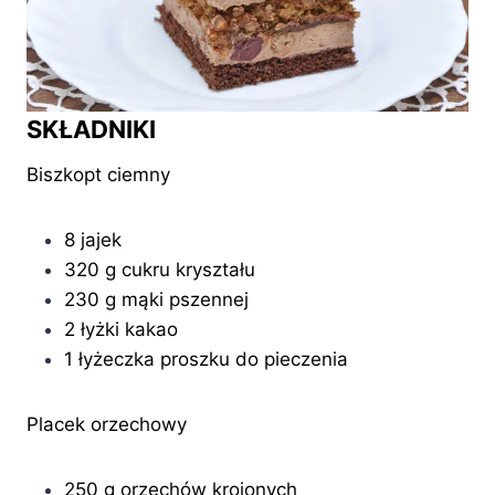
SKŁADNIKI
Biszkopt ciemny
8 jajek
320 g cukru kryształu
230 g mąki pszennej
2 łyżki kakao
1 łyżeczka proszku do pieczenia
Placek orzechowy
250 g orzechów krojonych