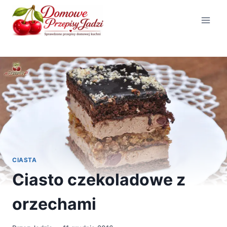
Przejdź
do
treści
CIASTA
Ciasto czekoladowe z
orzechami