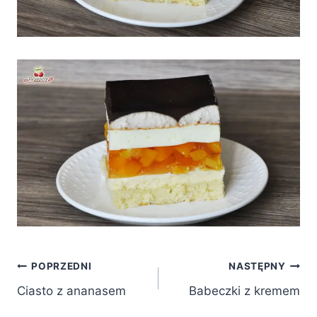
Nawigacja
POPRZEDNI
NASTĘPNY
Ciasto z ananasem
Babeczki z kremem
wpisu