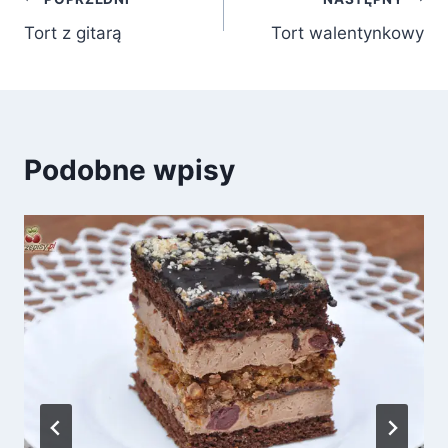
Nawigacja
Tort z gitarą
Tort walentynkowy
wpisu
Podobne wpisy