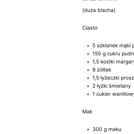
(duża blacha)
Ciasto
5 szklanek mąki 
150 g cukru pudr
1,5 kostki marga
8 żółtek
1,5 łyżeczki pros
2 łyżki śmietany
1 cukier waniliow
Mak
300 g maku