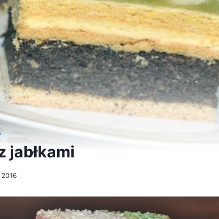
A
 jabłkami
a 2016