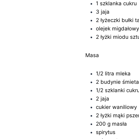
1 szklanka cukru
3 jaja
2 łyżeczki bułki t
olejek migdałow
2 łyżki miodu sz
Masa
1/2 litra mleka
2 budynie śmiet
1/2 szklanki cukr
2 jaja
cukier waniliowy
2 łyżki mąki psze
200 g masła
spirytus