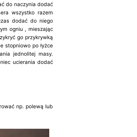
lać do naczynia dodać
sera wszystko razem
czas dodać do niego
ym ogniu , mieszając
rzykryć go przykrywką
ie stopniowo po łyżce
ia jednolitej masy.
oniec ucierania dodać
orować np. polewą lub