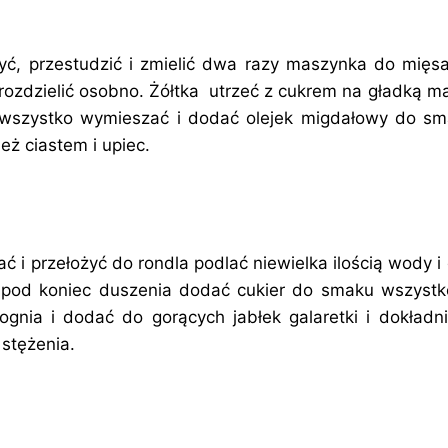
yć, przestudzić i zmielić dwa razy maszynka do mięs
 rozdzielić osobno. Żółtka utrzeć z cukrem na gładką 
m wszystko wymieszać i dodać olejek migdałowy do s
ież ciastem i upiec.
ać i przełożyć do rondla podlać niewielka ilością wody 
, pod koniec duszenia dodać cukier do smaku wszyst
ognia i dodać do gorących jabłek galaretki i dokładn
 stężenia.