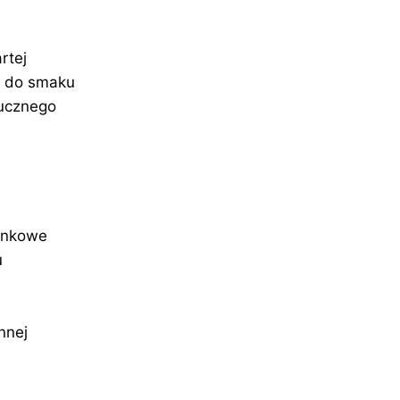
artej
y do smaku
tucznego
ankowe
u
nnej