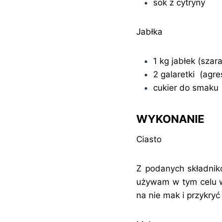
sok z cytryny
Jabłka
1 kg jabłek (szar
2 galaretki (agr
cukier do smaku
WYKONANIE
Ciasto
Z podanych składnikó
używam w tym celu wa
na nie mak i przykryć