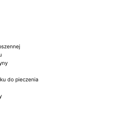
pszennej
u
ryny
zku do pieczenia
y