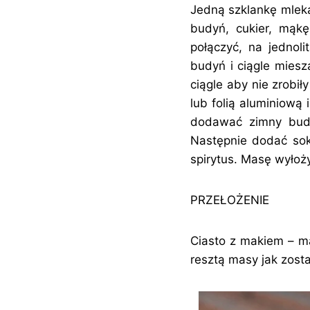
Jedną szklankę mleka
budyń, cukier, mąk
połączyć, na jedno
budyń i ciągle mies
ciągle aby nie zrobi
lub folią aluminiową
dodawać zimny budy
Następnie dodać sok 
spirytus. Masę wyłoż
PRZEŁOŻENIE
Ciasto z makiem – ma
resztą masy jak zosta