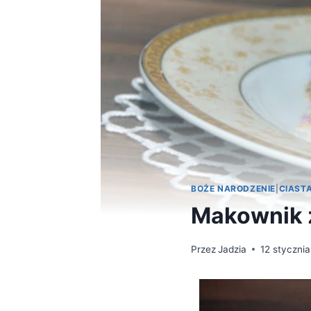
BOŻE NARODZENIE
|
CIAST
Makownik z
Przez
Jadzia
12 styczni