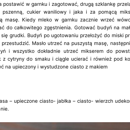
 postawić w garnku i zagotować, drugą szklankę prze
ę pszenną, cukier waniliowy i jaka i za pomącą mik
litą masę. Kiedy mleko w garnku zacznie wrzeć wów
zać do całkowitego zgęstnienia. Gotować budyń na mał
ły się grudki. Budyń po ugotowaniu przełożyć do miski p
 i przestudzić. Masło utrzeć na puszystą masę, następn
ń i wszystko dokładnie utrzeć mikserem do powstan
z cytryny do smaku i ciągle ucierać i również pod k
yć na upieczony i wystudzone ciasto z makiem
sa – upieczone ciasto- jabłka – ciasto- wierzch udek
nie.