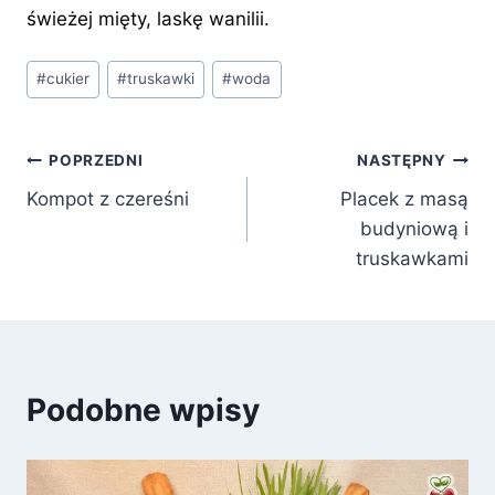
świeżej mięty, laskę wanilii.
Tagi
#
cukier
#
truskawki
#
woda
wpisu:
Nawigacja
POPRZEDNI
NASTĘPNY
Kompot z czereśni
Placek z masą
wpisu
budyniową i
truskawkami
Podobne wpisy