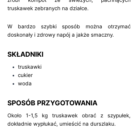
zrobi kompot ze świeżych, pachnących
truskawek zebranych na działce.
W bardzo szybki sposób można otrzymać
doskonały i zdrowy napój a jakże smaczny.
SKŁADNIKI
truskawki
cukier
woda
SPOSÓB PRZYGOTOWANIA
Około 1-1,5 kg truskawek obrać z szypułek,
dokładnie wypłukać, umieścić na durszlaku.