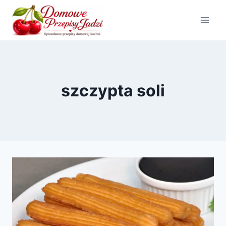
Przejdź
do
treści
szczypta soli