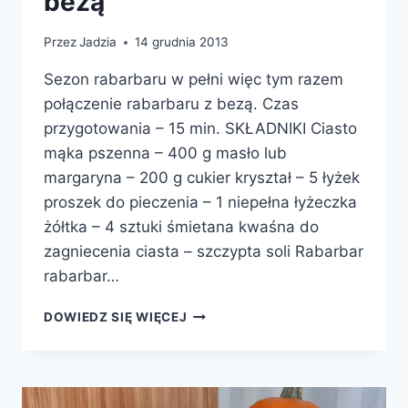
bezą
Przez
Jadzia
14 grudnia 2013
Sezon rabarbaru w pełni więc tym razem
połączenie rabarbaru z bezą. Czas
przygotowania – 15 min. SKŁADNIKI Ciasto
mąka pszenna – 400 g masło lub
margaryna – 200 g cukier kryształ – 5 łyżek
proszek do pieczenia – 1 niepełna łyżeczka
żółtka – 4 sztuki śmietana kwaśna do
zagniecenia ciasta – szczypta soli Rabarbar
rabarbar…
CIASTO
DOWIEDZ SIĘ WIĘCEJ
Z
RABARBAREM
I
BEZĄ