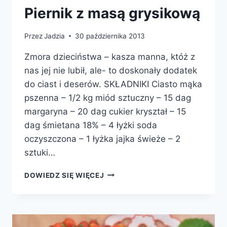
Piernik z masą grysikową
Przez
Jadzia
30 października 2013
Zmora dzieciństwa – kasza manna, któż z
nas jej nie lubił, ale- to doskonały dodatek
do ciast i deserów. SKŁADNIKI Ciasto mąka
pszenna – 1/2 kg miód sztuczny – 15 dag
margaryna – 20 dag cukier kryształ – 15
dag śmietana 18% – 4 łyżki soda
oczyszczona – 1 łyżka jajka świeże – 2
sztuki…
PIERNIK
DOWIEDZ SIĘ WIĘCEJ
Z
MASĄ
GRYSIKOWĄ