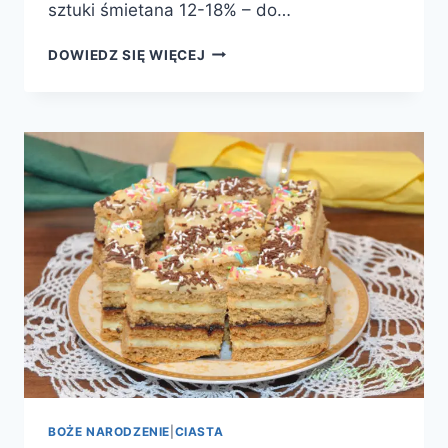
sztuki śmietana 12-18% – do…
TARTA
DOWIEDZ SIĘ WIĘCEJ
Z
GRUSZKAMI
I
BEZĄ
BOŻE NARODZENIE
|
CIASTA