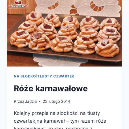
NA SŁODKO
|
TŁUSTY CZWARTEK
Róże karnawałowe
Przez
Jadzia
25 lutego 2014
Kolejny przepis na słodkości na tłusty
czwartek,na karnawał – tym razem róże
karnawałowe, kruche, pachnące z