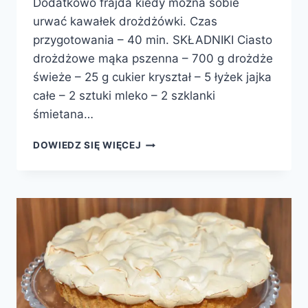
Dodatkowo frajda kiedy można sobie
urwać kawałek drożdżówki. Czas
przygotowania – 40 min. SKŁADNIKI Ciasto
drożdżowe mąka pszenna – 700 g drożdże
świeże – 25 g cukier kryształ – 5 łyżek jajka
całe – 2 sztuki mleko – 2 szklanki
śmietana…
DROŻDŻÓWKI
DOWIEDZ SIĘ WIĘCEJ
Z
BUDYNIEM
I
RODZYNKAMI