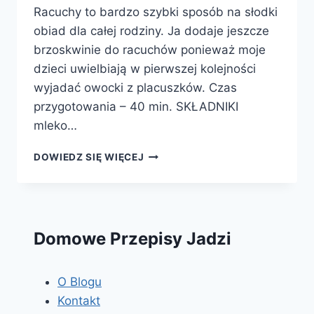
Racuchy to bardzo szybki sposób na słodki
obiad dla całej rodziny. Ja dodaje jeszcze
brzoskwinie do racuchów ponieważ moje
dzieci uwielbiają w pierwszej kolejności
wyjadać owocki z placuszków. Czas
przygotowania – 40 min. SKŁADNIKI
mleko…
RACUCHY
DOWIEDZ SIĘ WIĘCEJ
Z
JABŁKAMI
I
BRZOSKWINIAMI
Domowe Przepisy Jadzi
O Blogu
Kontakt