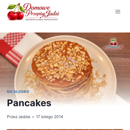
Przejdź
do
treści
NA SŁODKO
Pancakes
Przez
Jadzia
17 lutego 2014