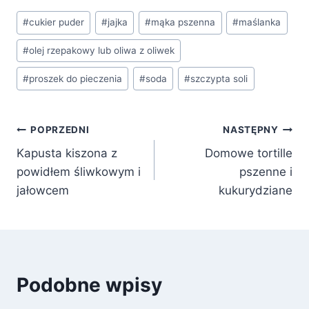
Tagi
#
cukier puder
#
jajka
#
mąka pszenna
#
maślanka
wpisu:
#
olej rzepakowy lub oliwa z oliwek
#
proszek do pieczenia
#
soda
#
szczypta soli
Nawigacja
POPRZEDNI
NASTĘPNY
Kapusta kiszona z
Domowe tortille
wpisu
powidłem śliwkowym i
pszenne i
jałowcem
kukurydziane
Podobne wpisy