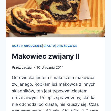
BOŻE NARODZENIE
|
CIASTA
|
DROŻDŻOWE
Makowiec zwijany II
Przez
Jadzia
10 stycznia 2014
Od dziecka jestem smakoszem makowca
zwijanego. Robiłam już makowca z innych
składników, ten jest typowym ciastem
drożdżowym. Przepis sprawdzony, skórka
nie odchodzi od ciasta, nie kruszy się. Czas
przygotowania – 60 min. SKŁADNIKI Ciasto