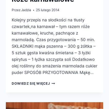
Przez
Jadzia
25 lutego 2014
Kolejny przepis na słodkości na tłusty
czwartek,na karnawał – tym razem róże
karnawałowe, kruche, pachnące z
marmoladą. Czas przygotowania – 50 min.
SKŁADNIKI mąka pszenna – 300 g żółtka –
5 sztuk gęsta kwaśna śmietana – 3 łyżki
spirytus – 1 łyżka szczypta soli Dodatkowo
olej roślinny do smażenia marmolada cukier
puder SPOSÓB PRZYGOTOWANIA Mąkę…
RÓŻE
DOWIEDZ SIĘ WIĘCEJ
KARNAWAŁOWE