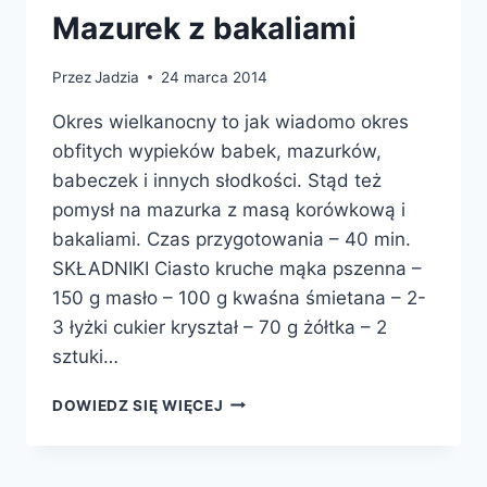
Mazurek z bakaliami
Przez
Jadzia
24 marca 2014
Okres wielkanocny to jak wiadomo okres
obfitych wypieków babek, mazurków,
babeczek i innych słodkości. Stąd też
pomysł na mazurka z masą korówkową i
bakaliami. Czas przygotowania – 40 min.
SKŁADNIKI Ciasto kruche mąka pszenna –
150 g masło – 100 g kwaśna śmietana – 2-
3 łyżki cukier kryształ – 70 g żółtka – 2
sztuki…
MAZUREK
DOWIEDZ SIĘ WIĘCEJ
Z
BAKALIAMI