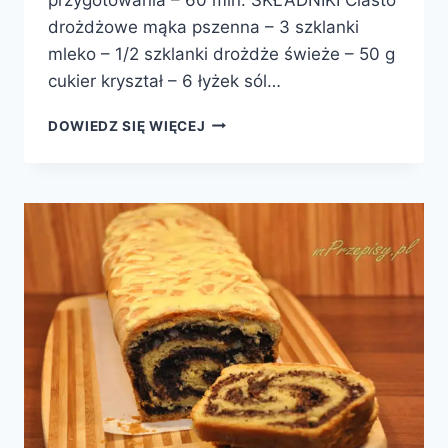
drożdżowe mąka pszenna – 3 szklanki
mleko – 1/2 szklanki drożdże świeże – 50 g
cukier kryształ – 6 łyżek sól…
MAKOWIEC
DOWIEDZ SIĘ WIĘCEJ
ZWIJANY
II