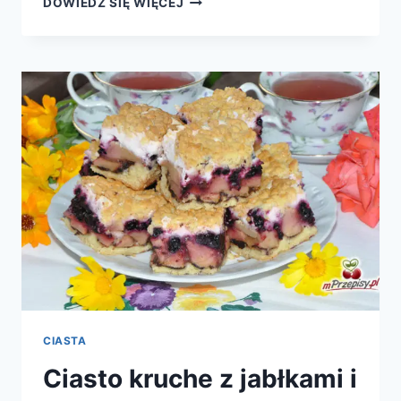
DOWIEDZ SIĘ WIĘCEJ
MROŻONY
W
SOSIE
PIETRUSZKOWYM
CIASTA
Ciasto kruche z jabłkami i