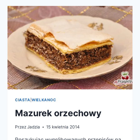
JABŁKAMI
I
JAGODAMI
CIASTA
|
WIELKANOC
Mazurek orzechowy
Przez
Jadzia
15 kwietnia 2014
Poszukując wypróbowanych przepisów na