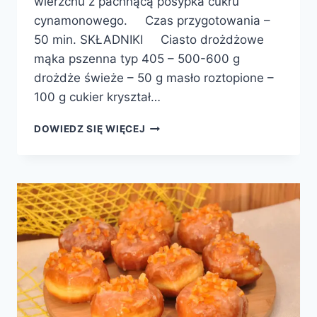
wierzchu z pachnącą posypka cukru
cynamonowego. Czas przygotowania –
50 min. SKŁADNIKI Ciasto drożdżowe
mąka pszenna typ 405 – 500-600 g
drożdże świeże – 50 g masło roztopione –
100 g cukier kryształ…
PĄCZKI
DOWIEDZ SIĘ WIĘCEJ
–
ŚLIMACZKI
Z
JABŁKAMI