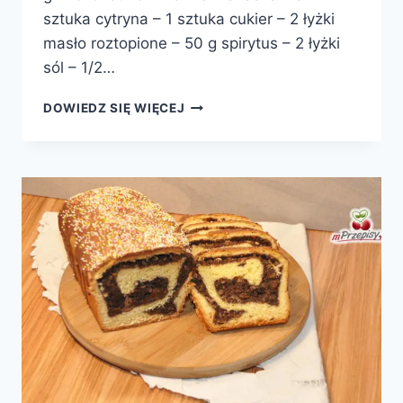
sztuka cytryna – 1 sztuka cukier – 2 łyżki
masło roztopione – 50 g spirytus – 2 łyżki
sól – 1/2…
PĄCZKI
DOWIEDZ SIĘ WIĘCEJ
CYTRYNOWE
Z
KAJMAKIEM