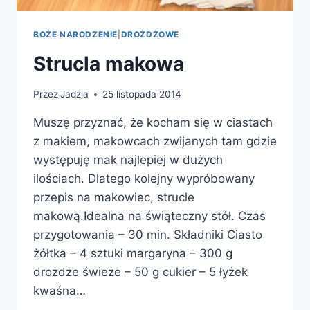
BOŻE NARODZENIE
|
DROŻDŻOWE
Strucla makowa
Przez
Jadzia
25 listopada 2014
Muszę przyznać, że kocham się w ciastach
z makiem, makowcach zwijanych tam gdzie
występuję mak najlepiej w dużych
ilościach. Dlatego kolejny wypróbowany
przepis na makowiec, strucle
makową.Idealna na świąteczny stół. Czas
przygotowania – 30 min. Składniki Ciasto
żółtka – 4 sztuki margaryna – 300 g
drożdże świeże – 50 g cukier – 5 łyżek
kwaśna…