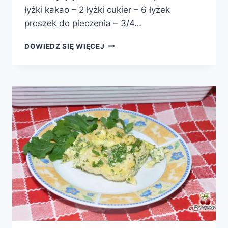
łyżki kakao – 2 łyżki cukier – 6 łyżek
proszek do pieczenia – 3/4…
TORT
DOWIEDZ SIĘ WIĘCEJ
URODZINOWY
DLA
DZIEWCZYNKI