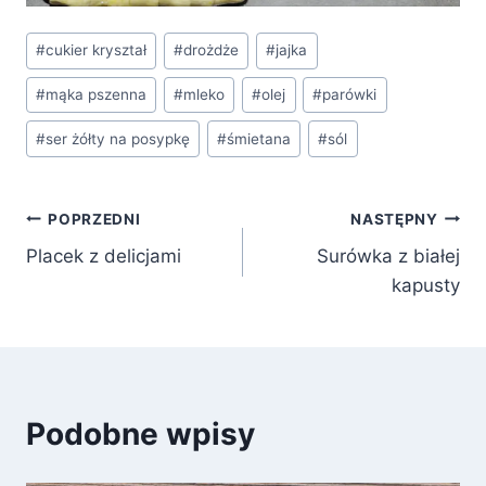
Tagi
#
cukier kryształ
#
drożdże
#
jajka
wpisu:
#
mąka pszenna
#
mleko
#
olej
#
parówki
#
ser żółty na posypkę
#
śmietana
#
sól
Nawigacja
POPRZEDNI
NASTĘPNY
Placek z delicjami
Surówka z białej
wpisu
kapusty
Podobne wpisy