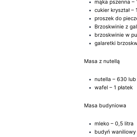
mąka pszenna – 1
cukier kryształ – 
proszek do piecze
Brzoskwinie z ga
brzoskwinie w p
galaretki brzosk
Masa z nutellą
nutella – 630 lub
wafel – 1 płatek
Masa budyniowa
mleko – 0,5 litra
budyń waniliowy