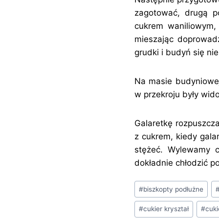
zagotować, drugą p
cukrem waniliowym,
mieszając doprowad
grudki i budyń się nie
Na masie budyniowej 
w przekroju były wid
Galaretkę rozpuszcz
z cukrem, kiedy gala
stężeć. Wylewamy c
dokładnie chłodzić po
Tagi
#
biszkopty podłużne
wpisu:
#
cukier kryształ
#
cuki