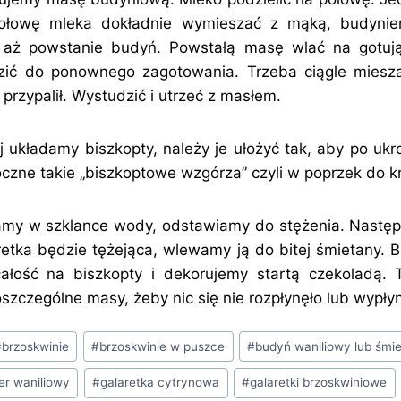
ołowę mleka dokładnie wymieszać z mąką, budyniem
 aż powstanie budyń. Powstałą masę wlać na gotując
zić do ponownego zagotowania. Trzeba ciągle miesza
 przypalił. Wystudzić i utrzeć z masłem.
układamy biszkopty, należy je ułożyć tak, aby po ukr
oczne takie „biszkoptowe wzgórza” czyli w poprzek do kr
amy w szklance wody, odstawiamy do stężenia. Następ
retka będzie tężejąca, wlewamy ją do bitej śmietany. 
ałość na biszkopty i dekorujemy startą czekoladą. 
szczególne masy, żeby nic się nie rozpłynęło lub wypłyn
#
brzoskwinie
#
brzoskwinie w puszce
#
budyń waniliowy lub śmi
er waniliowy
#
galaretka cytrynowa
#
galaretki brzoskwiniowe