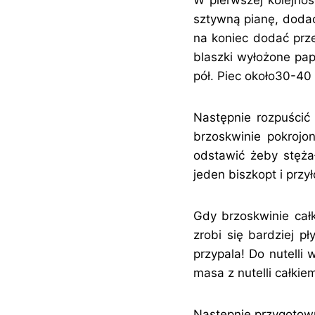
sztywną pianę, dodać 
na koniec dodać prze
blaszki wyłożone pap
pół. Piec około30-40
Następnie rozpuścić 
brzoskwinie pokrojo
odstawić żeby stężał
jeden biszkopt i przy
Gdy brzoskwinie całk
zrobi się bardziej 
przypala! Do nutelli
masa z nutelli całkie
Następnie przygotow