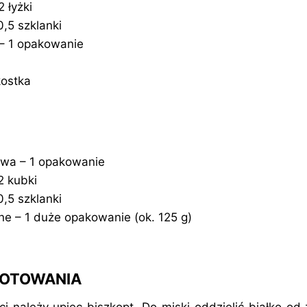
 łyżki
0,5 szklanki
 – 1 opakowanie
kostka
owa – 1 opakowanie
2 kubki
0,5 szklanki
ne – 1 duże opakowanie (ok. 125 g)
GOTOWANIA
i należy upiec biszkopt. Do miski oddzielić białko od 