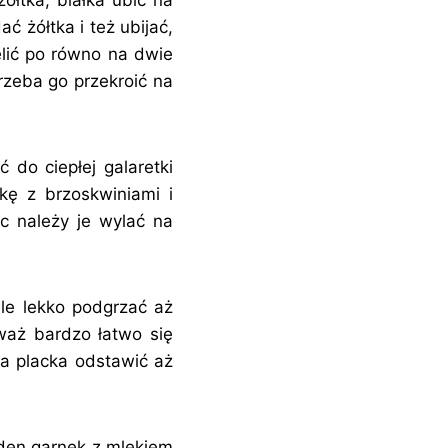
ć żółtka i też ubijać,
elić po równo na dwie
rzeba go przekroić na
 do ciepłej galaretki
kę z brzoskwiniami i
ec należy je wylać na
lle lekko podgrzać aż
waż bardzo łatwo się
ba placka odstawić aż
den garnek z mlekiem