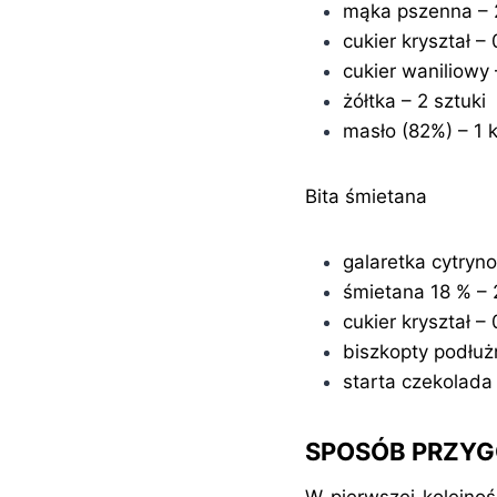
mąka pszenna – 2
cukier kryształ – 
cukier waniliowy
żółtka – 2 sztuki
masło (82%) – 1 
Bita śmietana
galaretka cytryn
śmietana 18 % – 
cukier kryształ – 
biszkopty podłuż
starta czekolada
SPOSÓB PRZY
W pierwszej kolejnośc