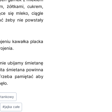
, żółtkami, cukrem,
e się mleko, ciągle
ć żeby nie powstały
ojeniu kawałka placka
ojenia.
nie ubijamy śmietanę
Bita śmietana powinna
Trzeba pamiętać aby
ęło.
etankowy
#
jajka całe