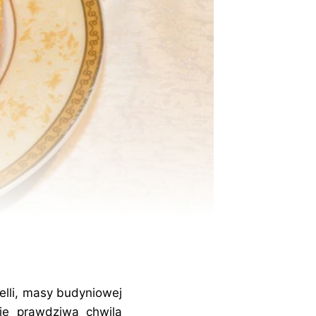
telli, masy budyniowej
się prawdziwą chwilą