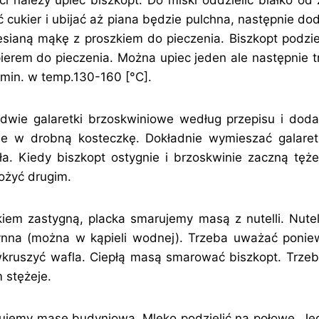
cukier i ubijać aż piana będzie pulchna, następnie doda
sianą mąkę z proszkiem do pieczenia. Biszkopt podzi
ierem do pieczenia. Można upiec jeden ale następnie t
 min. w temp.130-160 [°C].
dwie galaretki brzoskwiniowe według przepisu i dodać
ne w drobną kosteczkę. Dokładnie wymieszać galaret
a. Kiedy biszkopt ostygnie i brzoskwinie zaczną tęż
łożyć drugim.
iem zastygną, placka smarujemy masą z nutelli. Nute
płynna (można w kąpieli wodnej). Trzeba uważać ponie
 wkruszyć wafla. Ciepłą masą smarować biszkopt. Trze
m stężeje.
ujemy masę budyniową. Mleko podzielić na połowę. Je