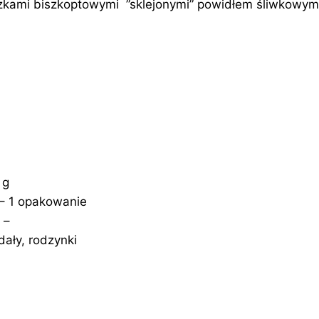
kami biszkoptowymi ”sklejonymi” powidłem śliwkowym
 g
 – 1 opakowanie
 –
dały, rodzynki