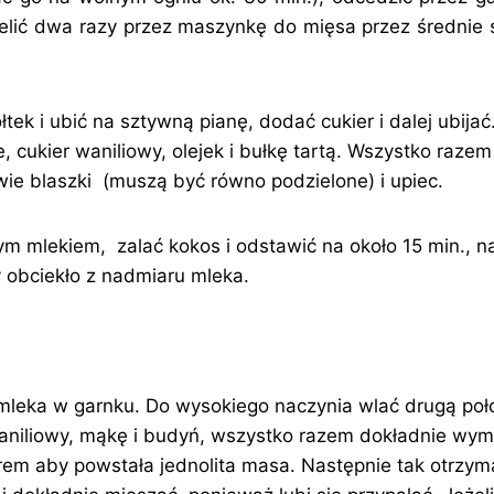
elić dwa razy przez maszynkę do mięsa przez średnie
ółtek i ubić na sztywną pianę, dodać cukier i dalej ubija
, cukier waniliowy, olejek i bułkę tartą. Wszystko raze
wie blaszki (muszą być równo podzielone) i upiec.
m mlekiem, zalać kokos i odstawić na około 15 min., n
y obciekło z nadmiaru mleka.
eka w garnku. Do wysokiego naczynia wlać drugą poł
 waniliowy, mąkę i budyń, wszystko razem dokładnie wymi
rem aby powstała jednolita masa. Następnie tak otrzy