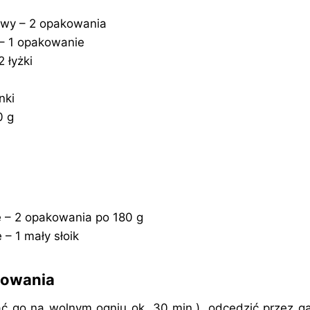
wy – 2 opakowania
 – 1 opakowanie
 łyżki
nki
0 g
e – 2 opakowania po 180 g
– 1 mały słoik
towania
 go na wolnym ogniu ok. 30 min.), odcedzić przez ga