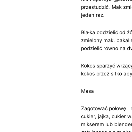
przestudzić. Mak zmi
jeden raz.
Białka oddzielić od ż
zmielony mak, bakalie
podzielić równo na d
Kokos sparzyć wrzący
kokos przez sitko ab
Masa
Zagotować połowę ml
cukier, jajka, cukier
mikserem lub blende