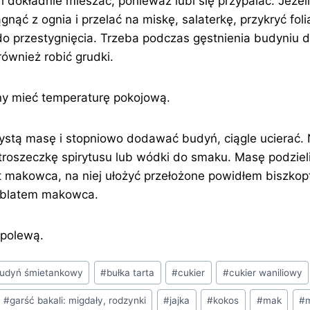
i dokładnie mieszać, ponieważ lubi się przypalać. Jeżeli
gnąć z ognia i przelać na miskę, salaterkę, przykryć fo
 do przestygnięcia. Trzeba podczas gęstnienia budyniu d
również robić grudki.
ny mieć temperaturę pokojową.
ystą masę i stopniowo dodawać budyń, ciągle ucierać.
troszeczkę spirytusu lub wódki do smaku. Masę podzieli
t makowca, na niej ułożyć przełożone powidłem biszkopt
 blatem makowca.
polewą.
udyń śmietankowy
#
bułka tarta
#
cukier
#
cukier waniliowy
#
garść bakali: migdały, rodzynki
#
jajka
#
kokos
#
mak
#