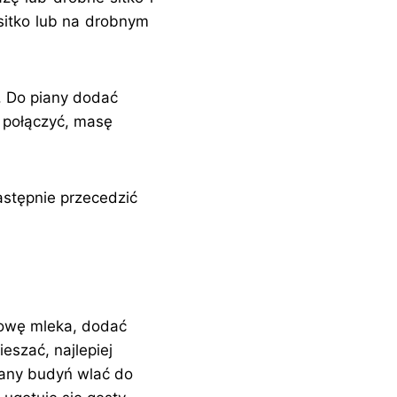
 sitko lub na drobnym
ć. Do piany dodać
m połączyć, masę
astępnie przecedzić
owę mleka, dodać
eszać, najlepiej
many budyń wlać do