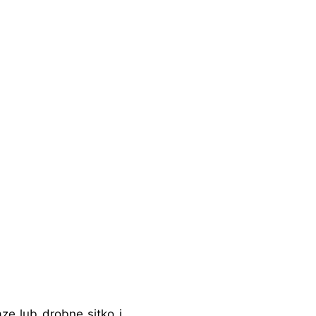
zę lub drobne sitko i