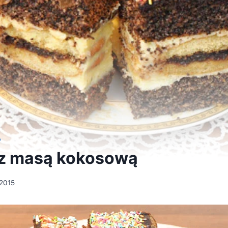
A
z masą kokosową
 2015