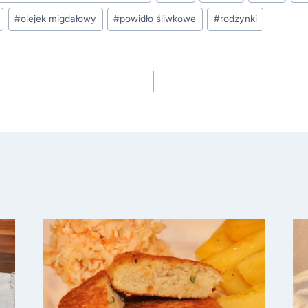
#
olejek migdałowy
#
powidło śliwkowe
#
rodzynki