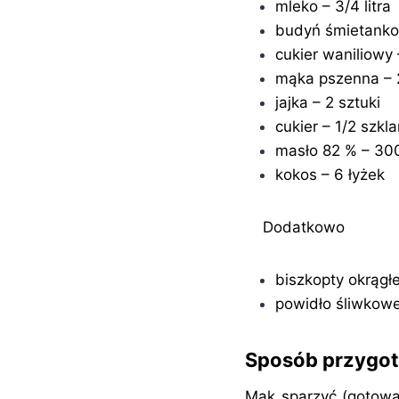
mleko – 3/4 litra
budyń śmietanko
cukier waniliowy
mąka pszenna – 2
jajka – 2 sztuki
cukier – 1/2 szkla
masło 82 % – 30
kokos – 6 łyżek
Dodatkowo
biszkopty okrągł
powidło śliwkowe 
Sposób przygo
Mak sparzyć (gotować