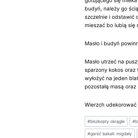
gotującego się mleka 
budyń, należy go ścią
szczelnie i odstawić
mieszać bo lubią się 
Masło i budyń powin
Masło utrzeć na pusz
sparzony kokos oraz 
wyłożyć na jeden bla
pozostałą masą oraz
Wierzch udekorować 
Tagi
#
biszkopty okrągłe
#
b
wpisu:
#
garść bakali: migdały