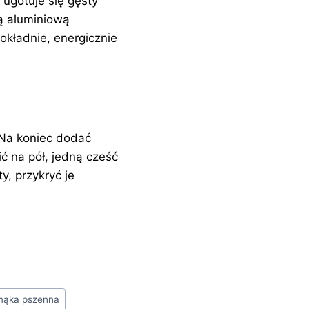
 ugotuje się gęsty
lią aluminiową
okładnie, energicznie
 Na koniec dodać
ć na pół, jedną cześć
y, przykryć je
mąka pszenna