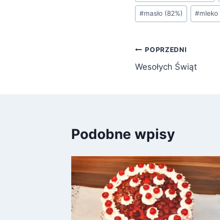
#
masło (82%)
#
mleko
Nawigacja
POPRZEDNI
Wesołych Świąt
wpisu
Podobne wpisy