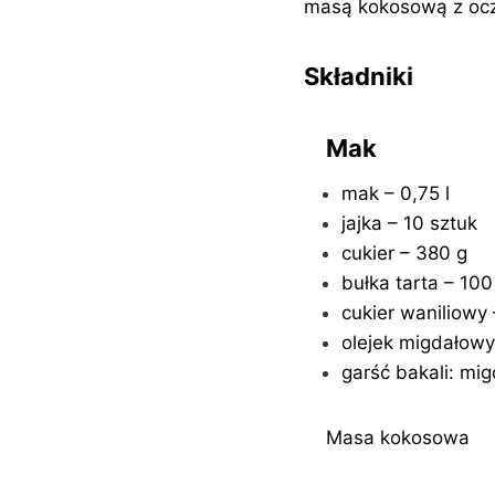
masą kokosową z ocz
Składniki
Mak
mak – 0,75 l
jajka – 10 sztuk
cukier – 380 g
bułka tarta – 100
cukier waniliowy
olejek migdałowy
garść bakali: mig
Masa kokosowa