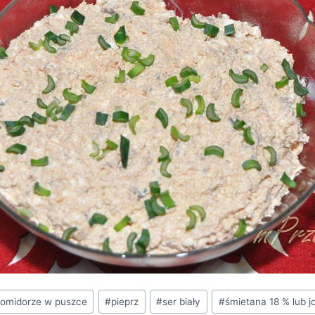
pomidorze w puszce
#
pieprz
#
ser biały
#
śmietana 18 % lub j