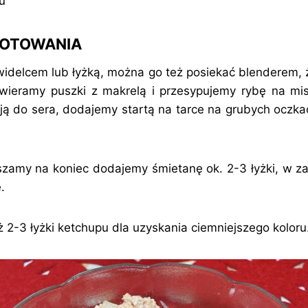
u
GOTOWANIA
 widelcem lub łyżką, można go też posiekać blenderem, 
twieramy puszki z makrelą i przesypujemy rybę na mi
ą do sera, dodajemy startą na tarce na grubych oczkach
zamy na koniec dodajemy śmietanę ok. 2-3 łyżki, w za
.
2-3 łyżki ketchupu dla uzyskania ciemniejszego koloru