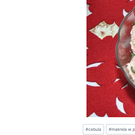
Tagi
#
cebula
#
makrela w 
wpisu: