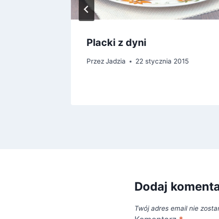
rosołu
Placki z dyni
14
Przez
Jadzia
22 stycznia 2015
Dodaj koment
Twój adres email nie zosta