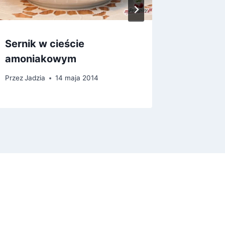
Sernik w cieście
Polędw
amoniakowym
boczku
Przez
Jadzia
14 maja 2014
Przez
Jadz