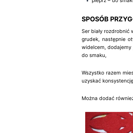
pieprz – do smak
SPOSÓB PRZY
Ser biały rozdrobnić
grudek, następnie o
widelcem, dodajemy j
do smaku,
Wszystko razem mies
uzyskać konsystencję
Można dodać również 