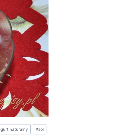
ogurt naturalny
#
sól