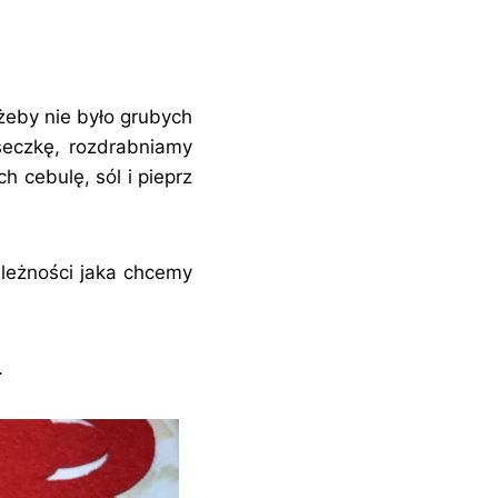
żeby nie było grubych
seczkę, rozdrabniamy
 cebulę, sól i pieprz
leżności jaka chcemy
.