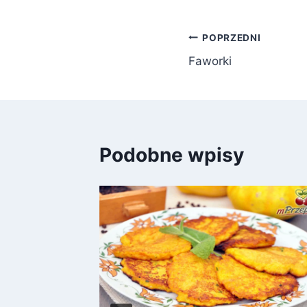
Nawigacja
POPRZEDNI
Faworki
wpisu
Podobne wpisy