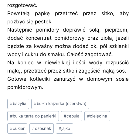
rozgotować.
Powstałą papkę przetrzeć przez sitko, aby
pozbyć się pestek.
Następnie pomidory doprawić solą, pieprzem,
dodać koncentrat pomidorowy oraz zioła, jeżeli
będzie za kwaśny można dodać ok. pół szklanki
wody i cukru do smaku. Całość zagotować.
Na koniec w niewielkiej ilości wody rozpuścić
mąkę, przetrzeć przez sitko i zagęścić mąką sos.
Gotowe kotleciki zanurzyć w domowym sosie
pomidorowym.
Tagi
#
bazylia
#
bułka kajzerka (czerstwa)
wpisu:
#
bułka tarta do panierki
#
cebula
#
cielęcina
#
cukier
#
czosnek
#
jajko