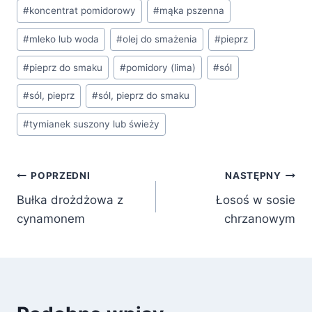
#
koncentrat pomidorowy
#
mąka pszenna
#
mleko lub woda
#
olej do smażenia
#
pieprz
#
pieprz do smaku
#
pomidory (lima)
#
sól
#
sól, pieprz
#
sól, pieprz do smaku
#
tymianek suszony lub świeży
Nawigacja
POPRZEDNI
NASTĘPNY
Bułka drożdżowa z
Łosoś w sosie
wpisu
cynamonem
chrzanowym