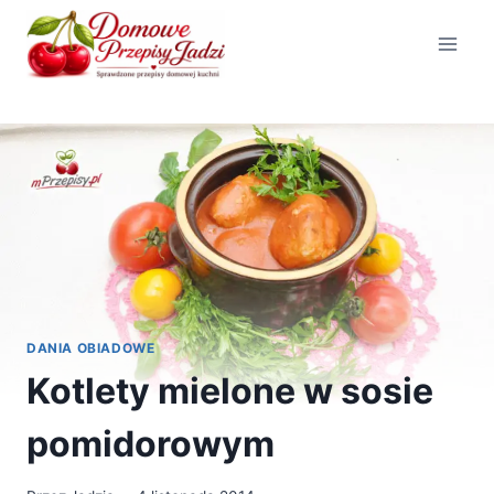
Przejdź
do
treści
DANIA OBIADOWE
Kotlety mielone w sosie
pomidorowym