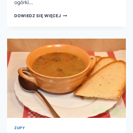
ogórki…
SAŁATA
DOWIEDZ SIĘ WIĘCEJ
Z
PALUSZKAMI
SURIMI
ZUPY