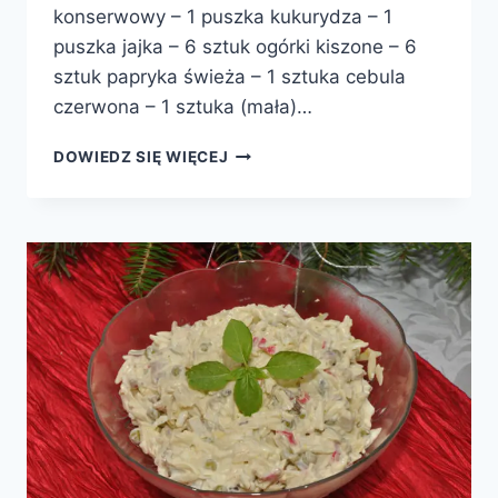
konserwowy – 1 puszka kukurydza – 1
puszka jajka – 6 sztuk ogórki kiszone – 6
sztuk papryka świeża – 1 sztuka cebula
czerwona – 1 sztuka (mała)…
SAŁATA
DOWIEDZ SIĘ WIĘCEJ
Z
MAKRELĄ
WĘDZONĄ