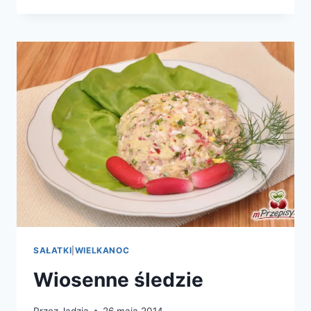
MŁODEJ
KAPUSTY
Z
OGÓRKAMI
SAŁATKI
|
WIELKANOC
Wiosenne śledzie
Przez
Jadzia
26 maja 2014