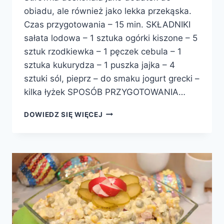
obiadu, ale również jako lekka przekąska.
Czas przygotowania – 15 min. SKŁADNIKI
sałata lodowa – 1 sztuka ogórki kiszone – 5
sztuk rzodkiewka – 1 pęczek cebula – 1
sztuka kukurydza – 1 puszka jajka – 4
sztuki sól, pieprz – do smaku jogurt grecki –
kilka łyżek SPOSÓB PRZYGOTOWANIA…
SAŁATA
DOWIEDZ SIĘ WIĘCEJ
Z
OGÓRKIEM
KISZONYM,
RZODKIEWKĄ
I
KUKURYDZĄ