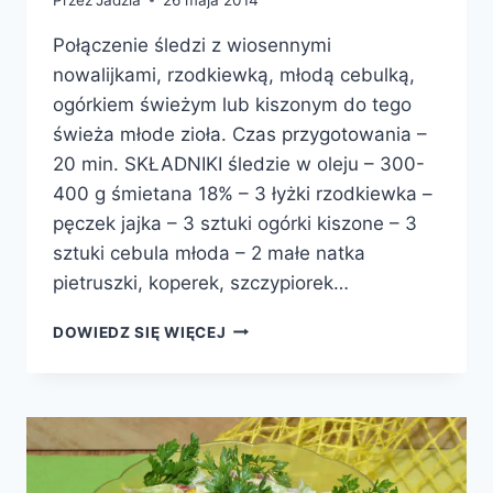
Połączenie śledzi z wiosennymi
nowalijkami, rzodkiewką, młodą cebulką,
ogórkiem świeżym lub kiszonym do tego
świeża młode zioła. Czas przygotowania –
20 min. SKŁADNIKI śledzie w oleju – 300-
400 g śmietana 18% – 3 łyżki rzodkiewka –
pęczek jajka – 3 sztuki ogórki kiszone – 3
sztuki cebula młoda – 2 małe natka
pietruszki, koperek, szczypiorek…
WIOSENNE
DOWIEDZ SIĘ WIĘCEJ
ŚLEDZIE