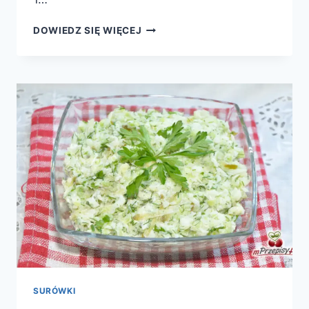
SAŁATA
DOWIEDZ SIĘ WIĘCEJ
Z
POREM
I
KURCZAKIEM
SURÓWKI