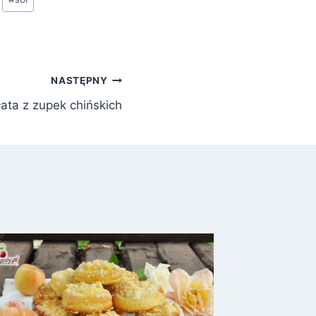
NASTĘPNY
łata z zupek chińskich