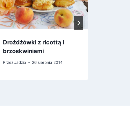
Drożdżówki z ricottą i
Placki 
brzoskwiniami
Przez
Jadz
Przez
Jadzia
26 sierpnia 2014