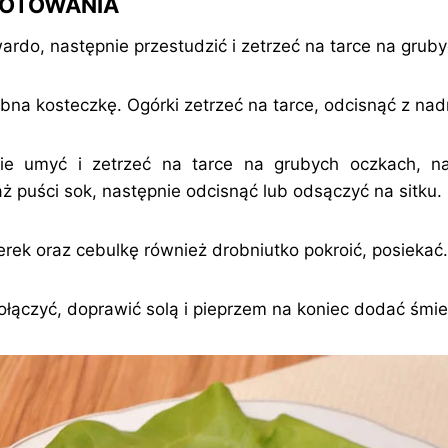
GOTOWANIA
ardo, następnie przestudzić i zetrzeć na tarce na grub
obna kosteczkę. Ogórki zetrzeć na tarce, odcisnąć z nad
e umyć i zetrzeć na tarce na grubych oczkach, nas
ż puści sok, następnie odcisnąć lub odsączyć na sitku.
erek oraz cebulkę również drobniutko pokroić, posiekać.
połączyć, doprawić solą i pieprzem na koniec dodać śmie