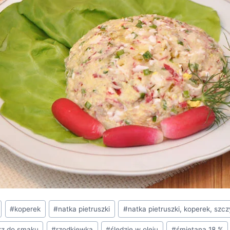
#
koperek
#
natka pietruszki
#
natka pietruszki, koperek, szcz
rz do smaku
#
rzodkiewka
#
śledzie w oleju
#
śmietana 18 %