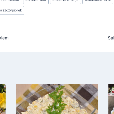
#
szczypiorek
zkiem
Sa