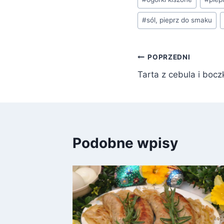
#
sól, pieprz do smaku
Nawigacja
POPRZEDNI
Tarta z cebula i boc
wpisu
Podobne wpisy