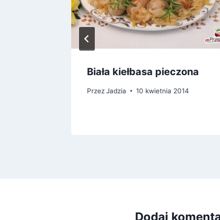
ydzy
Biała kiełbasa pieczona
ka 2014
Przez
Jadzia
10 kwietnia 2014
Dodaj koment