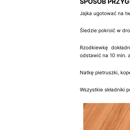
SPOSÓB PRZY
Jajka ugotować na tw
Śledzie pokroić w dr
Rzodkiewkę dokładni
odstawić na 10 min. a
Natkę pietruszki, kop
Wszystkie składniki 