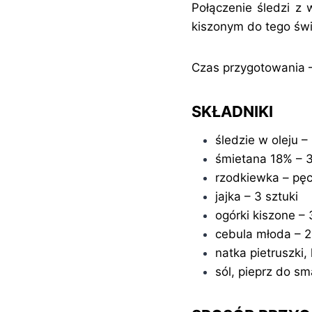
Połączenie śledzi z
kiszonym do tego świ
Czas przygotowania –
SKŁADNIKI
śledzie w oleju 
śmietana 18% – 3
rzodkiewka – pę
jajka – 3 sztuki
ogórki kiszone – 
cebula młoda – 2
natka pietruszki
sól, pieprz do s