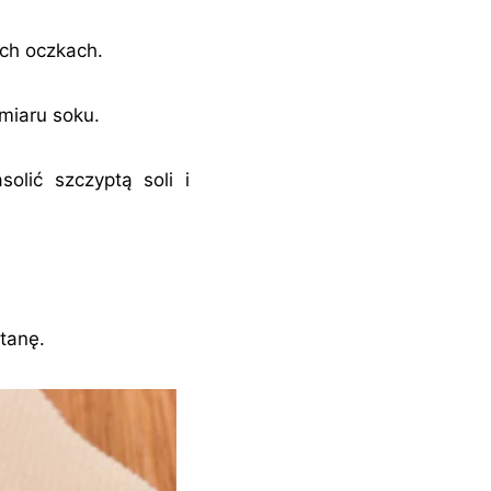
ych oczkach.
miaru soku.
olić szczyptą soli i
tanę.