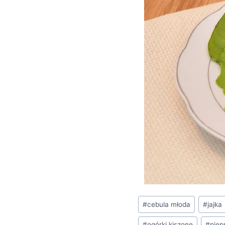
Tagi
#
cebula młoda
#
jajka
wpisu:
#
ogórki kiszone
#
piep