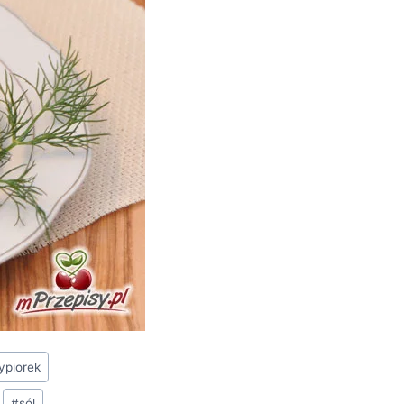
ypiorek
#
sól