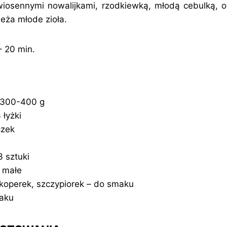
 wiosennymi nowalijkami, rzodkiewką, młodą cebulką, 
eża młode zioła.
 20 min.
– 300-400 g
 łyżki
czek
3 sztuki
 małe
, koperek, szczypiorek – do smaku
maku