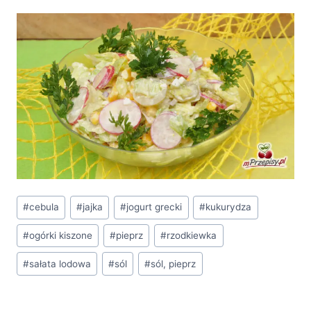
Tagi
#
cebula
#
jajka
#
jogurt grecki
#
kukurydza
wpisu:
#
ogórki kiszone
#
pieprz
#
rzodkiewka
#
sałata lodowa
#
sól
#
sól, pieprz