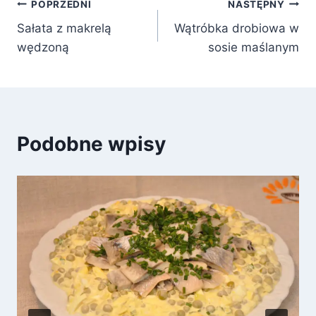
Nawigacja
POPRZEDNI
NASTĘPNY
Sałata z makrelą
Wątróbka drobiowa w
wpisu
wędzoną
sosie maślanym
Podobne wpisy