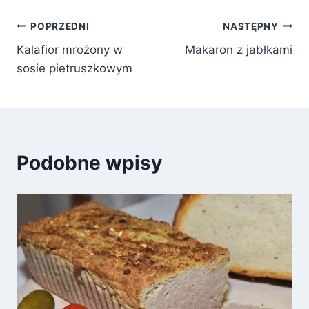
Nawigacja
POPRZEDNI
NASTĘPNY
Kalafior mrożony w
Makaron z jabłkami
wpisu
sosie pietruszkowym
Podobne wpisy