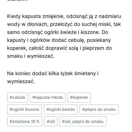
Kiedy kapusta zmięknie, odcisnąć ją z nadmiaru
wody w dłoniach, przełożyć do suchej miski, tak
samo odcisnąć ogórki świeże i kiszone. Do
kapusty i ogórków dodać cebulę, posiekany
koperek, całość doprawić solą i pieprzem do
smaku i wymieszać.
Na koniec dodać kilka łyżek śmietany i
wymieszać.
Tagi
#
cabula
#
kapusta młoda
#
koperek
wpisu:
#
ogórki kiszone
#
ogórki świeże
#
pieprz do smaku
#
śmietana 18 %
#
sól
#
sól, pieprz do smaku