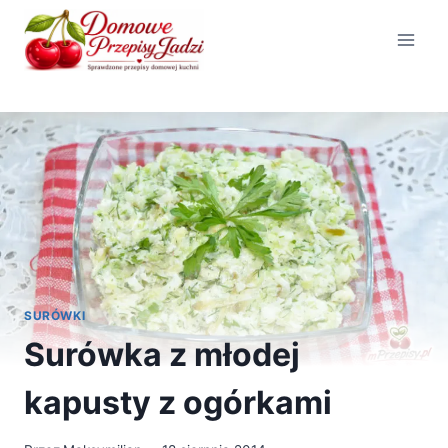
Przejdź
do
treści
SURÓWKI
Surówka z młodej
kapusty z ogórkami