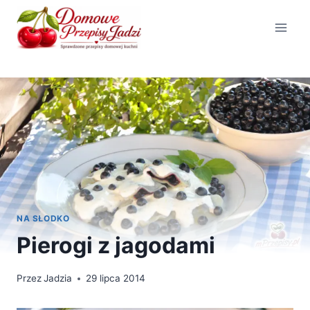
Przejdź
do
treści
NA SŁODKO
Pierogi z jagodami
Przez
Jadzia
29 lipca 2014