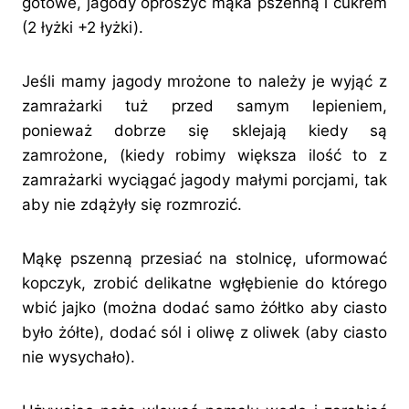
gotowe, jagody oprószyć mąka pszenną i cukrem
(2 łyżki +2 łyżki).
Jeśli mamy jagody mrożone to należy je wyjąć z
zamrażarki tuż przed samym lepieniem,
ponieważ dobrze się sklejają kiedy są
zamrożone, (kiedy robimy większa ilość to z
zamrażarki wyciągać jagody małymi porcjami, tak
aby nie zdążyły się rozmrozić.
Mąkę pszenną przesiać na stolnicę, uformować
kopczyk, zrobić delikatne wgłębienie do którego
wbić jajko (można dodać samo żółtko aby ciasto
było żółte), dodać sól i oliwę z oliwek (aby ciasto
nie wysychało).