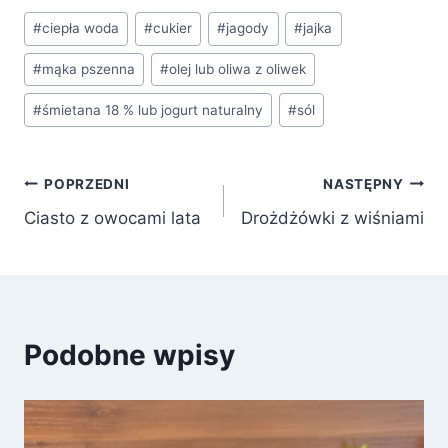
Tagi
#
ciepła woda
#
cukier
#
jagody
#
jajka
wpisu:
#
mąka pszenna
#
olej lub oliwa z oliwek
#
śmietana 18 % lub jogurt naturalny
#
sól
Nawigacja
POPRZEDNI
NASTĘPNY
Ciasto z owocami lata
Drożdżówki z wiśniami
wpisu
Podobne wpisy