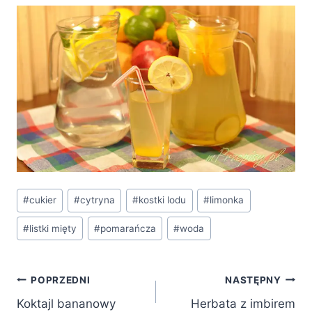
Tagi
#
cukier
#
cytryna
#
kostki lodu
#
limonka
wpisu:
#
listki mięty
#
pomarańcza
#
woda
Nawigacja
POPRZEDNI
NASTĘPNY
Koktajl bananowy
Herbata z imbirem