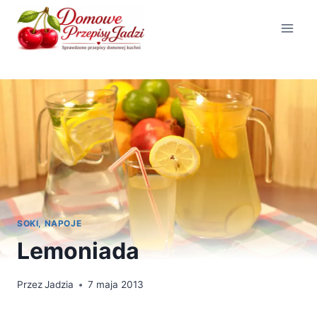
Przejdź
do
treści
SOKI, NAPOJE
Lemoniada
Przez
Jadzia
7 maja 2013