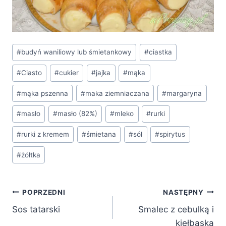
Tagi
#
budyń waniliowy lub śmietankowy
#
ciastka
wpisu:
#
Ciasto
#
cukier
#
jajka
#
mąka
#
mąka pszenna
#
maka ziemniaczana
#
margaryna
#
masło
#
masło (82%)
#
mleko
#
rurki
#
rurki z kremem
#
śmietana
#
sól
#
spirytus
#
żółtka
Nawigacja
POPRZEDNI
NASTĘPNY
Sos tatarski
Smalec z cebulką i
wpisu
kiełbaską