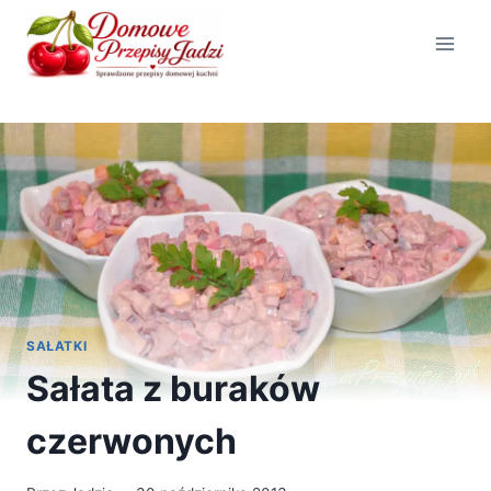
Przejdź
do
treści
SAŁATKI
Sałata z buraków
czerwonych