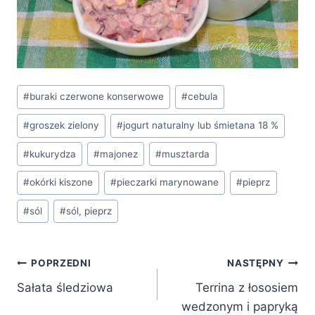
Tagi
#
buraki czerwone konserwowe
#
cebula
wpisu:
#
groszek zielony
#
jogurt naturalny lub śmietana 18 %
#
kukurydza
#
majonez
#
musztarda
#
okórki kiszone
#
pieczarki marynowane
#
pieprz
#
sól
#
sól, pieprz
Nawigacja
POPRZEDNI
NASTĘPNY
Sałata śledziowa
Terrina z łososiem
wpisu
wedzonym i papryką